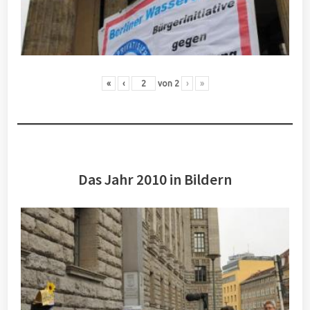
«
‹
von
2
›
»
Das Jahr 2010 in Bildern