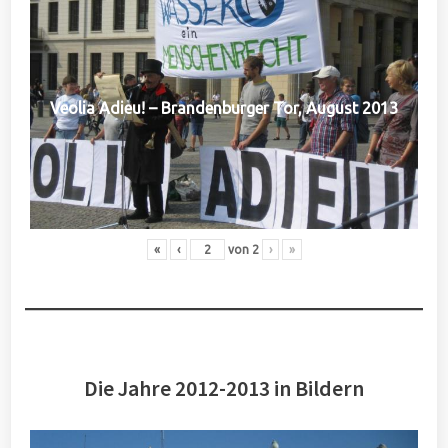
Veolia Adieu! – Brandenburger Tor, August 2013
«
‹
von
2
›
»
Die Jahre 2012-2013 in Bildern