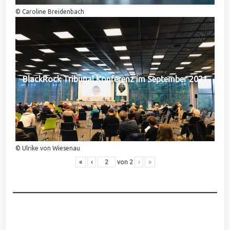
© Caroline Breidenbach
BlackRock Tribunal Konferenz im September 2021
© Ulrike von Wiesenau
«
‹
von
2
›
»