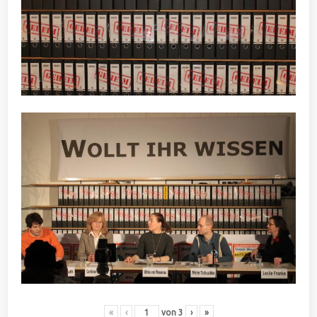
«
‹
von
3
›
»