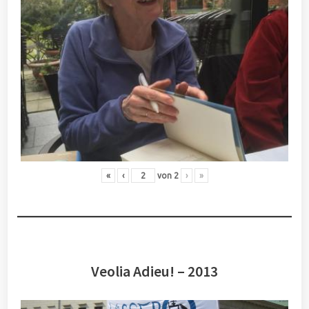
«
‹
von
2
›
»
Veolia Adieu! – 2013