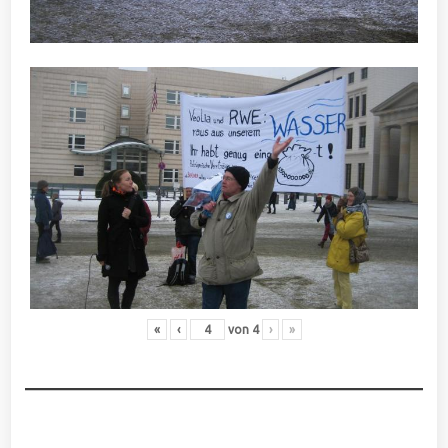
«
‹
von
4
›
»