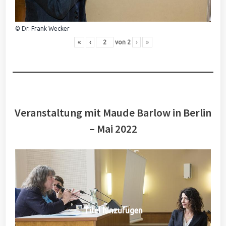
© Dr. Frank Wecker
«
‹
von
2
›
»
Veranstaltung mit Maude Barlow in Berlin
– Mai 2022
Titel hinzufügen