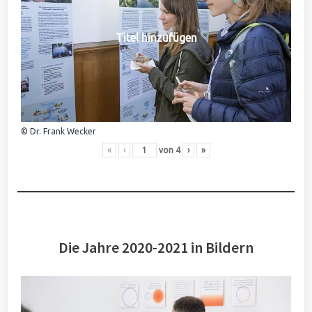
Titel hinzufügen
© Dr. Frank Wecker
«
‹
von
4
›
»
Die Jahre 2020-2021 in Bildern