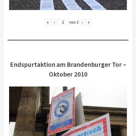
«
‹
von
5
›
»
Endspurtaktion am Brandenburger Tor –
Oktober 2010