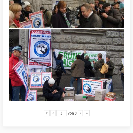
«
‹
von
3
›
»