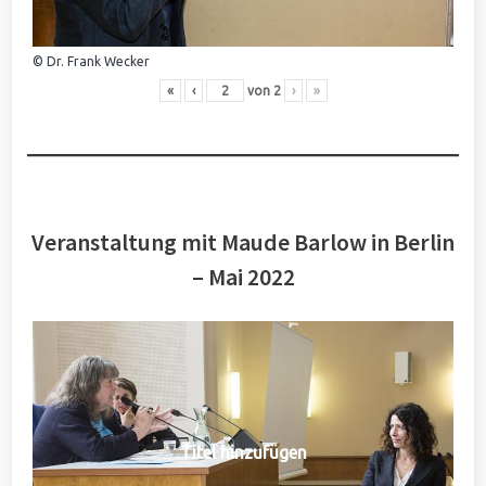
© Dr. Frank Wecker
«
‹
von
2
›
»
Veranstaltung mit Maude Barlow in Berlin
– Mai 2022
Titel hinzufügen