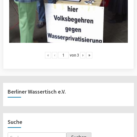
«
‹
von
3
›
»
Berliner Wassertisch e.V.
Suche
Suchen