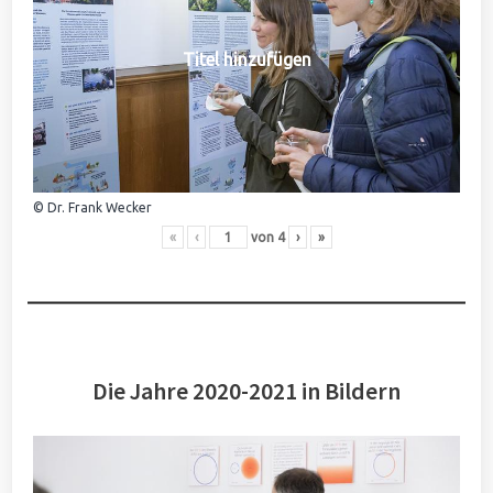
Titel hinzufügen
© Dr. Frank Wecker
«
‹
von
4
›
»
Die Jahre 2020-2021 in Bildern