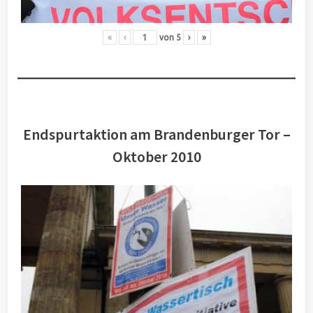
«
‹
von
5
›
»
Endspurtaktion am Brandenburger Tor –
Oktober 2010