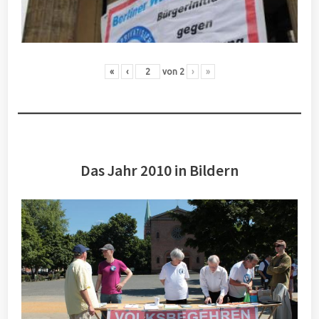
«
‹
von
2
›
»
Das Jahr 2010 in Bildern