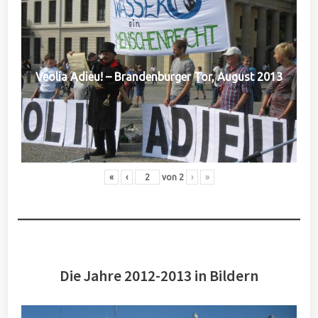
Veolia Adieu! – Brandenburger Tor, August 2013
«
‹
von
2
›
»
Die Jahre 2012-2013 in Bildern