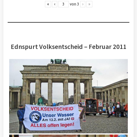
«
‹
von
3
›
»
Ednspurt Volksentscheid – Februar 2011