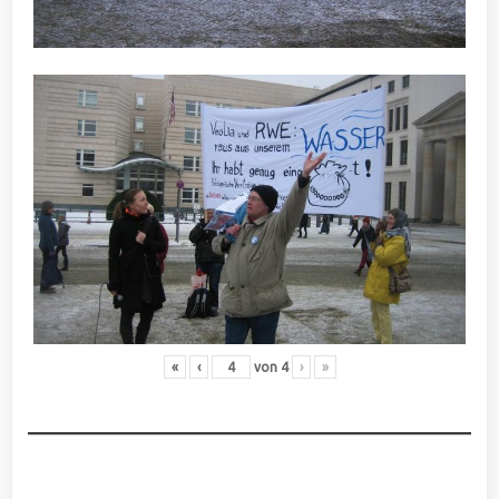
«
‹
von
4
›
»