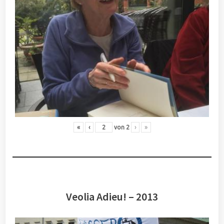
«
‹
von
2
›
»
Veolia Adieu! – 2013