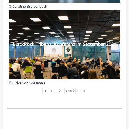
© Caroline Breidenbach
BlackRock Tribunal Konferenz im September 2021
© Ulrike von Wiesenau
«
‹
von
2
›
»