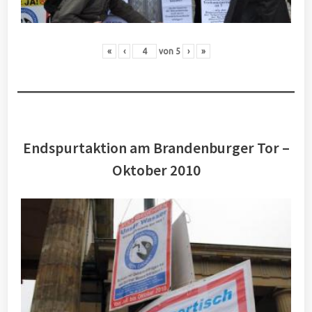
«
‹
von
5
›
»
Endspurtaktion am Brandenburger Tor –
Oktober 2010