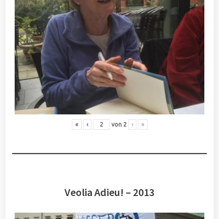
«
‹
von
2
›
»
Veolia Adieu! – 2013