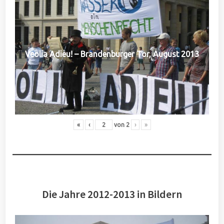
Veolia Adieu! – Brandenburger Tor, August 2013
«
‹
von
2
›
»
Die Jahre 2012-2013 in Bildern