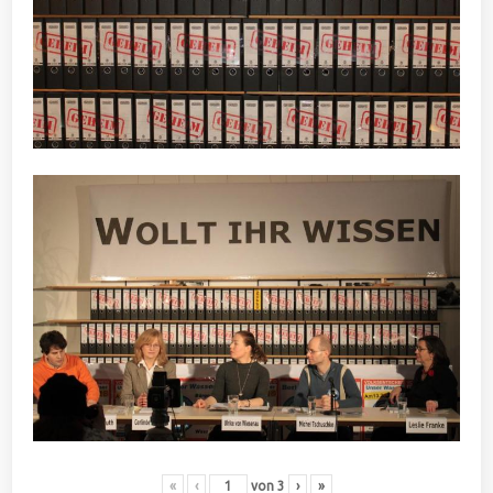
«
‹
von
3
›
»