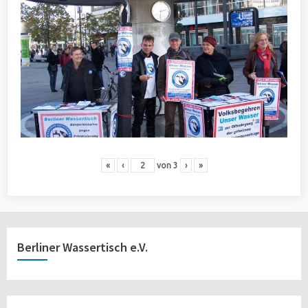
«
‹
von
3
›
»
Berliner Wassertisch e.V.