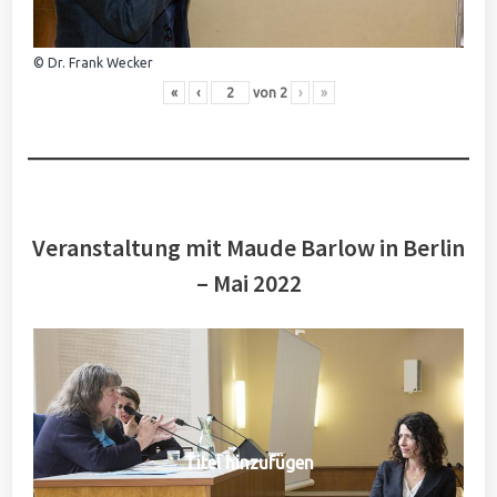
© Dr. Frank Wecker
«
‹
von
2
›
»
Veranstaltung mit Maude Barlow in Berlin
– Mai 2022
Titel hinzufügen