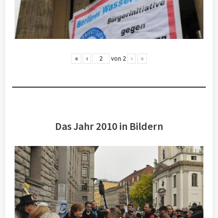
«
‹
von
2
›
»
Das Jahr 2010 in Bildern