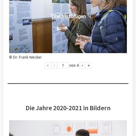
Titel hinzufügen
© Dr. Frank Wecker
«
‹
von
4
›
»
Die Jahre 2020-2021 in Bildern