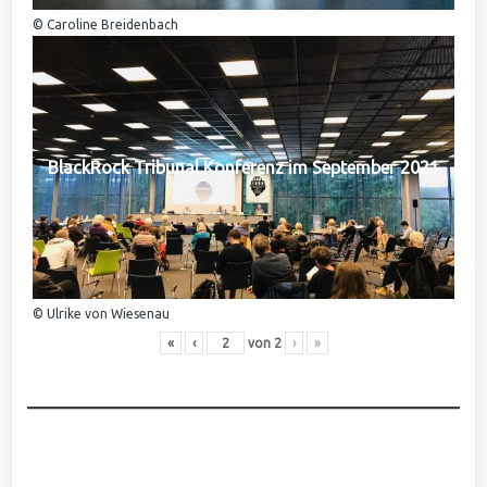
© Caroline Breidenbach
BlackRock Tribunal Konferenz im September 2021
© Ulrike von Wiesenau
«
‹
von
2
›
»