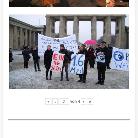
«
‹
von
4
›
»