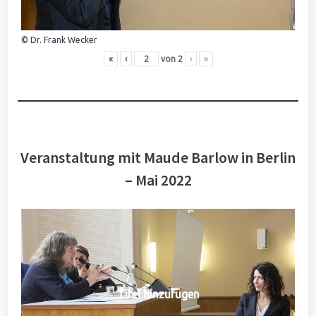
© Dr. Frank Wecker
«
‹
von
2
›
»
Veranstaltung mit Maude Barlow in Berlin
– Mai 2022
Titel hinzufügen