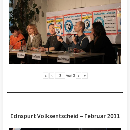
«
‹
von
3
›
»
Ednspurt Volksentscheid – Februar 2011