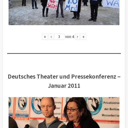
«
‹
von
4
›
»
Deutsches Theater und Pressekonferenz –
Januar 2011