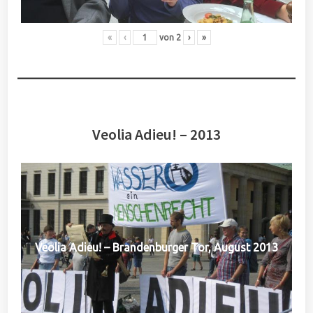
«
‹
von
2
›
»
Veolia Adieu! – 2013
Veolia Adieu! – Brandenburger Tor, August 2013