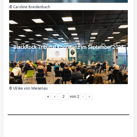
© Caroline Breidenbach
BlackRock Tribunal Konferenz im September 2021
© Ulrike von Wiesenau
«
‹
von
2
›
»