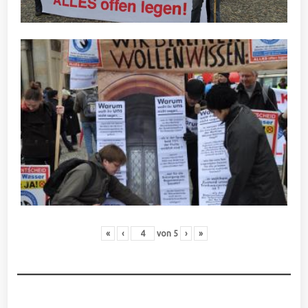
«
‹
von
5
›
»