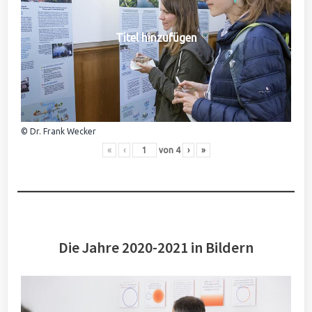
Titel hinzufügen
© Dr. Frank Wecker
«
‹
von
4
›
»
Die Jahre 2020-2021 in Bildern