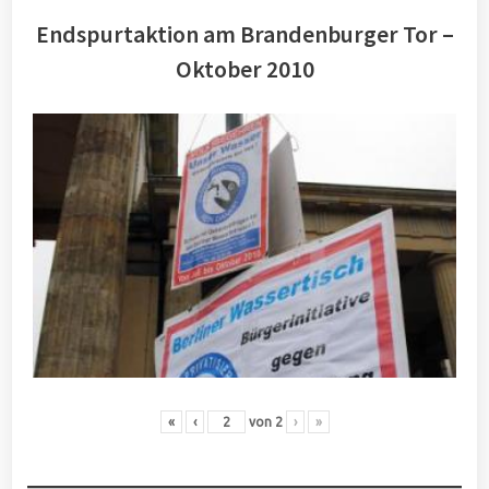
Endspurtaktion am Brandenburger Tor –
Oktober 2010
«
‹
von
2
›
»