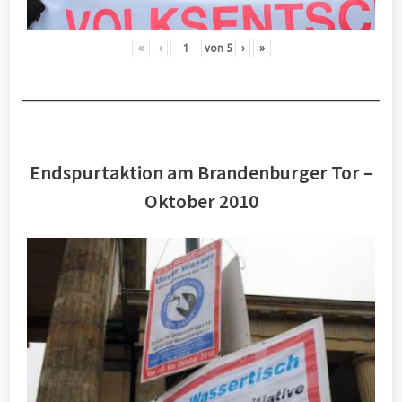
«
‹
von
5
›
»
Endspurtaktion am Brandenburger Tor –
Oktober 2010