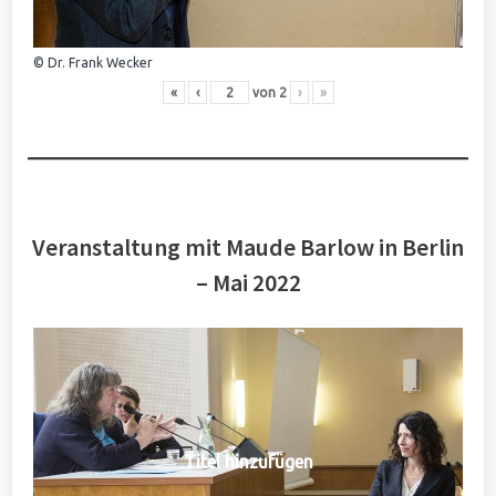
© Dr. Frank Wecker
«
‹
von
2
›
»
Veranstaltung mit Maude Barlow in Berlin
– Mai 2022
Titel hinzufügen