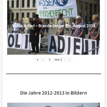
Veolia Adieu! – Brandenburger Tor, August 2013
«
‹
von
2
›
»
Die Jahre 2012-2013 in Bildern