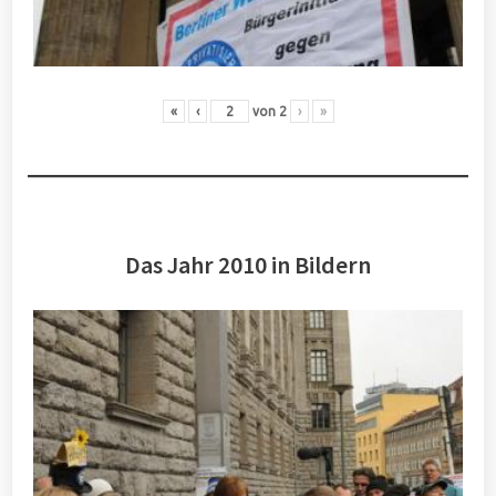
«
‹
von
2
›
»
Das Jahr 2010 in Bildern