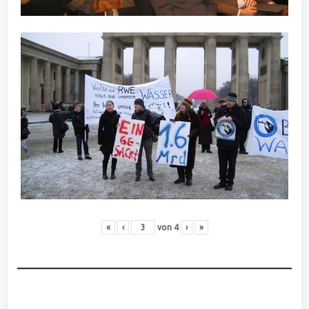
«
‹
von
4
›
»