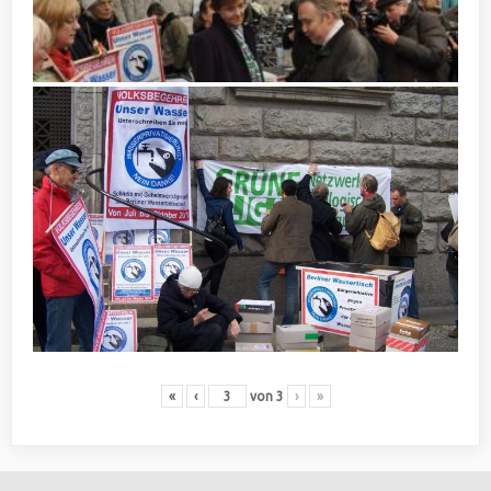
«
‹
von
3
›
»