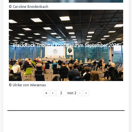
© Caroline Breidenbach
BlackRock Tribunal Konferenz im September 2021
© Ulrike von Wiesenau
«
‹
von
2
›
»