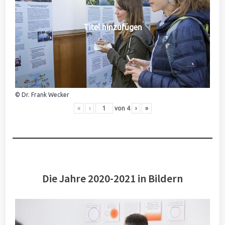
Titel hinzufügen
© Dr. Frank Wecker
«
‹
von
4
›
»
Die Jahre 2020-2021 in Bildern