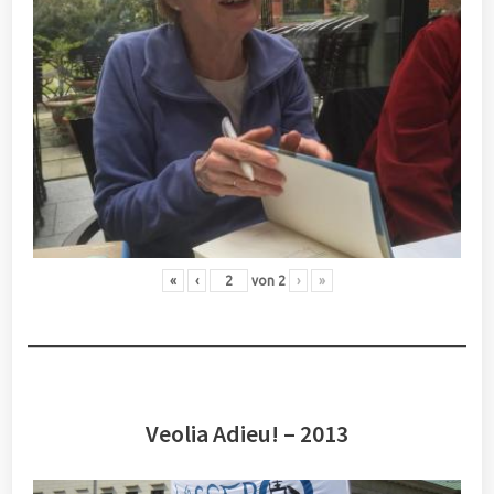
«
‹
von
2
›
»
Veolia Adieu! – 2013