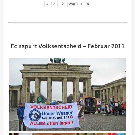
«
‹
von
3
›
»
Ednspurt Volksentscheid – Februar 2011