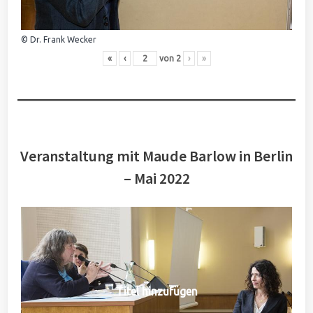
© Dr. Frank Wecker
«
‹
von
2
›
»
Veranstaltung mit Maude Barlow in Berlin
– Mai 2022
Titel hinzufügen