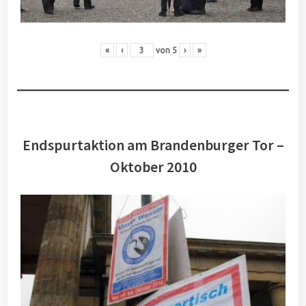
«
‹
von
5
›
»
Endspurtaktion am Brandenburger Tor –
Oktober 2010