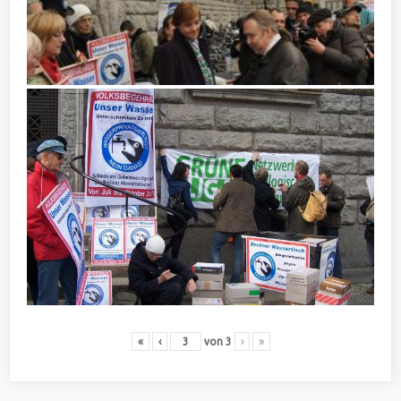
«
‹
von
3
›
»