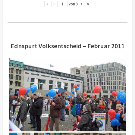
«
‹
von
3
›
»
Ednspurt Volksentscheid – Februar 2011