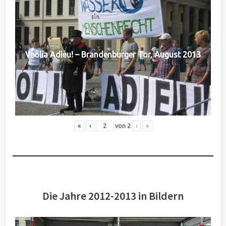
Veolia Adieu! – Brandenburger Tor, August 2013
«
‹
von
2
›
»
Die Jahre 2012-2013 in Bildern