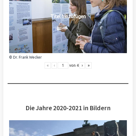
Titel hinzufügen
© Dr. Frank Wecker
«
‹
von
4
›
»
Die Jahre 2020-2021 in Bildern