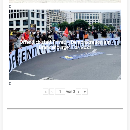
©
Öffentlich statt Privat! – Demonstration am
Brandenburger Tor, 2021
©
«
‹
von
2
›
»