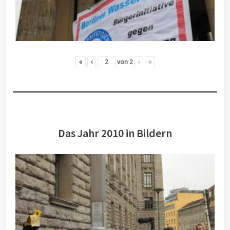
«
‹
von
2
›
»
Das Jahr 2010 in Bildern