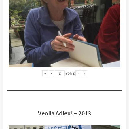
«
‹
von
2
›
»
Veolia Adieu! – 2013