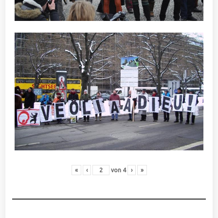
«
‹
von
4
›
»