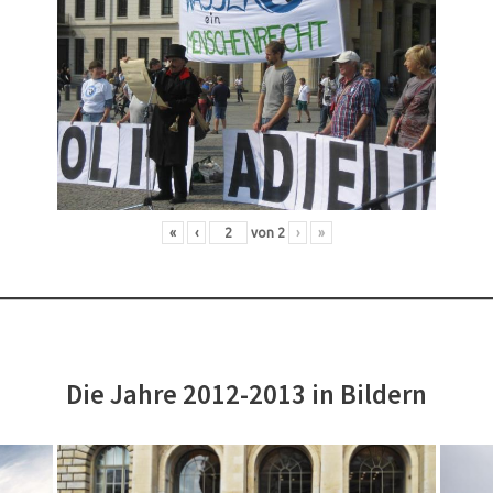
«
‹
von
2
›
»
Die Jahre 2012-2013 in Bildern