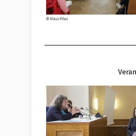
© Klaus Ihlau
Veran