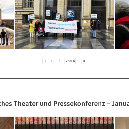
«
‹
von
4
›
»
hes Theater und Pressekonferenz – Janu