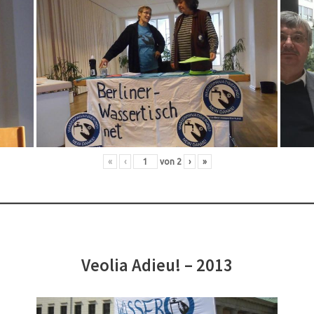
«
‹
von
2
›
»
Veolia Adieu! – 2013