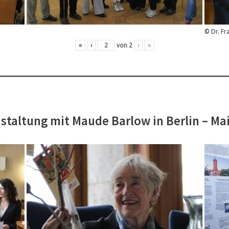
© Dr. Fr
«
‹
von
2
›
»
staltung mit Maude Barlow in Berlin – Ma