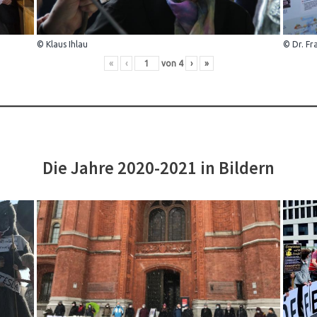
© Klaus Ihlau
© Dr. Fr
«
‹
von
4
›
»
Die Jahre 2020-2021 in Bildern