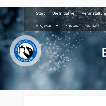
Skip
to
Start
Die Initiative
Veranstaltun
content
Toggle
Projekte
Photos
Kontakt
sub-
menu