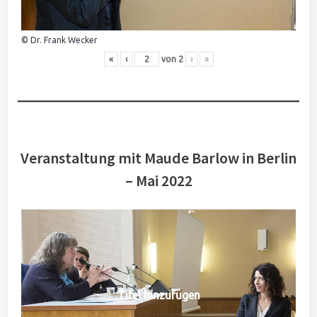
© Dr. Frank Wecker
«
‹
von
2
›
»
Veranstaltung mit Maude Barlow in Berlin
– Mai 2022
Titel hinzufügen