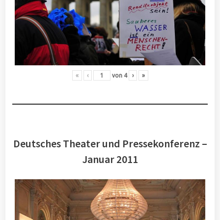
«
‹
von
4
›
»
Deutsches Theater und Pressekonferenz –
Januar 2011