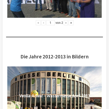
«
‹
von
2
›
»
Die Jahre 2012-2013 in Bildern
Veolia-Adieu! – Wassermesse April 2013