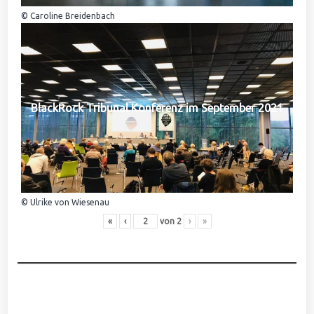
© Caroline Breidenbach
BlackRock Tribunal Konferenz im September 2021
© Ulrike von Wiesenau
«
‹
von
2
›
»