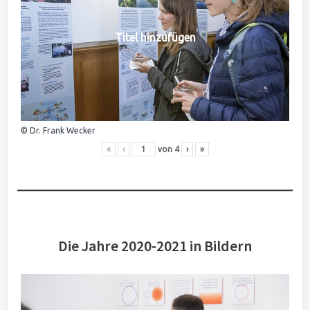
Titel hinzufügen
© Dr. Frank Wecker
«
‹
von
4
›
»
Die Jahre 2020-2021 in Bildern