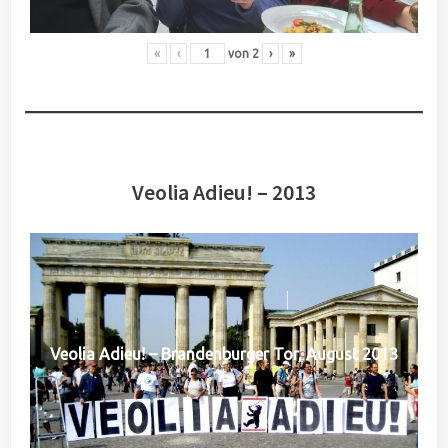
«
‹
von
2
›
»
Veolia Adieu! – 2013
Veolia Adieu! – Brandenburger Tor, August 2013