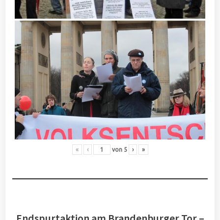
«
‹
von
5
›
»
Endspurtaktion am Brandenburger Tor –