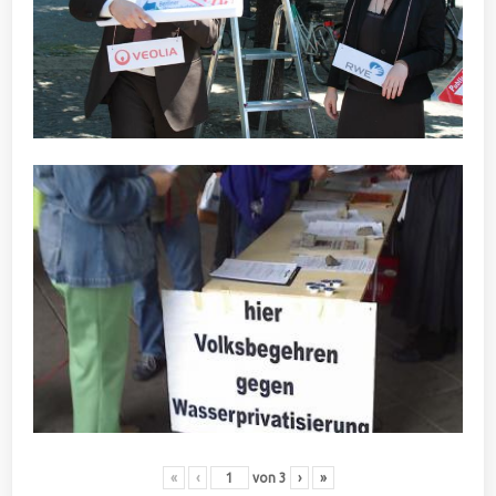
«
‹
von
3
›
»