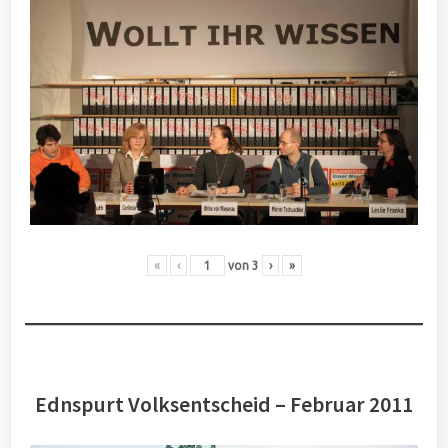
«
‹
von
3
›
»
Ednspurt Volksentscheid – Februar 2011