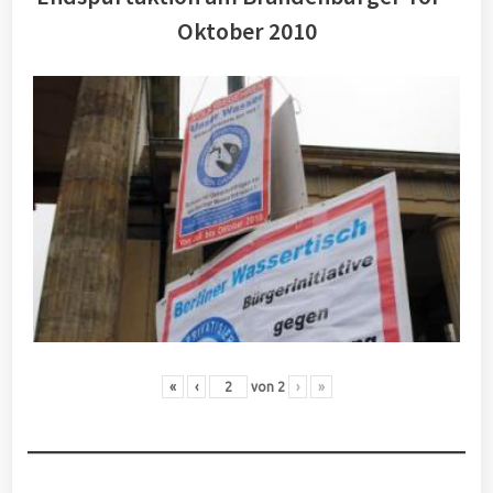
Oktober 2010
«
‹
von
2
›
»