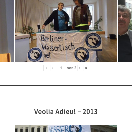
«
‹
von
2
›
»
Veolia Adieu! – 2013