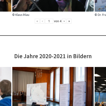
© Klaus Ihlau
© Dr. Fr
«
‹
von
4
›
»
Die Jahre 2020-2021 in Bildern