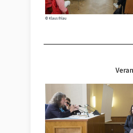
© Klaus Ihlau
Veran