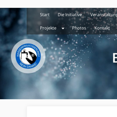
Skip
to
Start
Die Initiative
Veranstaltun
content
Toggle
Projekte
Photos
Kontakt
sub-
menu