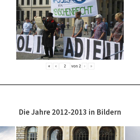
«
‹
von
2
›
»
Die Jahre 2012-2013 in Bildern