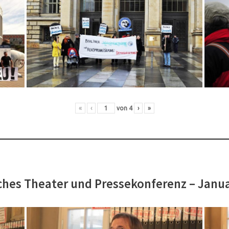
«
‹
von
4
›
»
hes Theater und Pressekonferenz – Janu