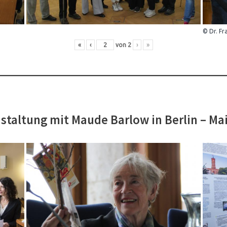
© Dr. Fr
«
‹
von
2
›
»
staltung mit Maude Barlow in Berlin – Ma