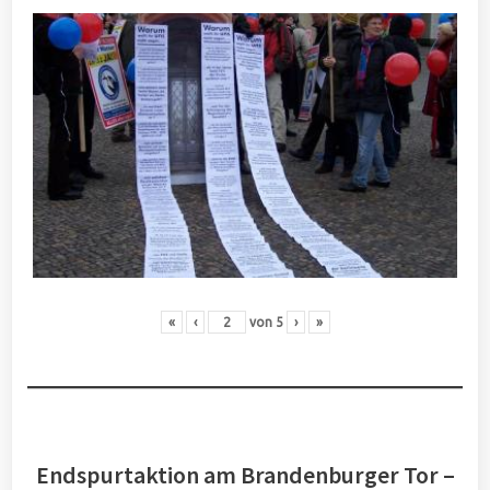
«
‹
von
5
›
»
Endspurtaktion am Brandenburger Tor –