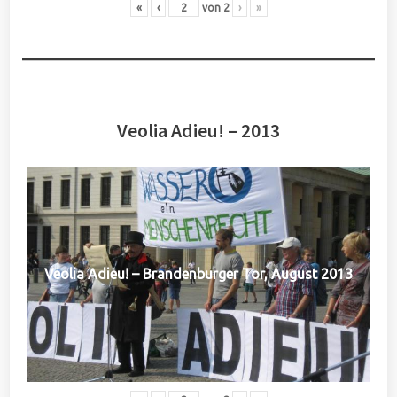
«
‹
von
2
›
»
Veolia Adieu! – 2013
Veolia Adieu! – Brandenburger Tor, August 2013