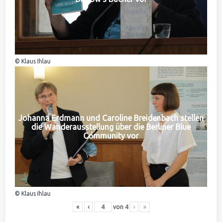
© Klaus Ihlau
Johanna Erdmann und Caroline Breidenbach stellen
die Wanderausstellung über die Berliner Blue
Community vor
© Klaus Ihlau
«
‹
von
4
›
»