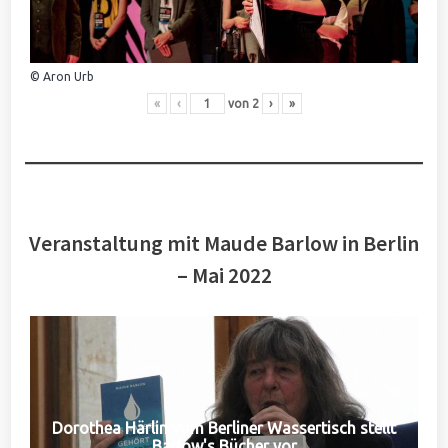
© Aron Urb
«
‹
von
2
›
»
Veranstaltung mit Maude Barlow in Berlin
– Mai 2022
Dorothea Härlin vom Berliner Wassertisch stellt
Barlow's Bücher vor