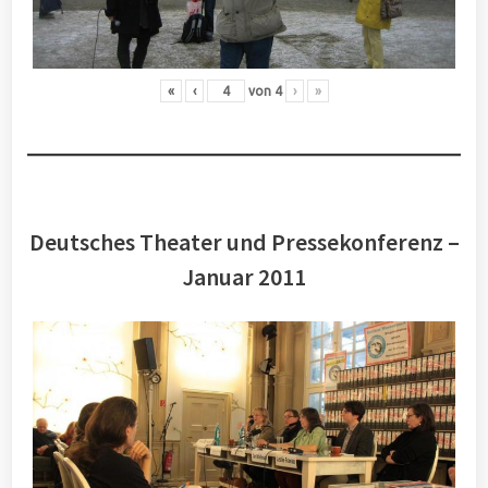
«
‹
von
4
›
»
Deutsches Theater und Pressekonferenz –
Januar 2011