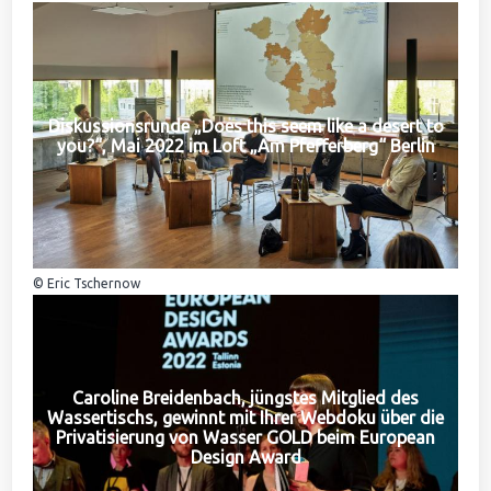
Diskussionsrunde „Does this seem like a desert to
you?“, Mai 2022 im Loft „Am Pfefferberg“ Berlin
© Eric Tschernow
Caroline Breidenbach, jüngstes Mitglied des
Wassertischs, gewinnt mit Ihrer Webdoku über die
Privatisierung von Wasser GOLD beim European
Design Award