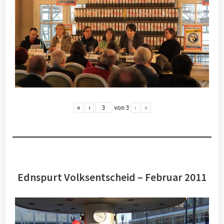
«
‹
von
3
›
»
Ednspurt Volksentscheid – Februar 2011