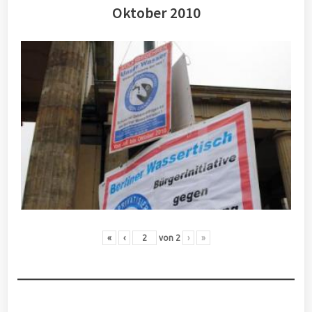
Oktober 2010
«
‹
von
2
›
»