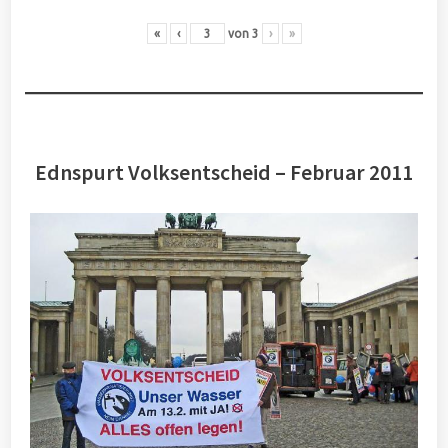
«
‹
von
3
›
»
Ednspurt Volksentscheid – Februar 2011