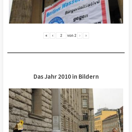
«
‹
von
2
›
»
Das Jahr 2010 in Bildern