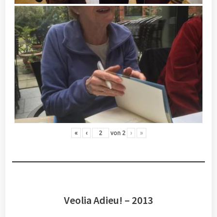
«
‹
von
2
›
»
Veolia Adieu! – 2013