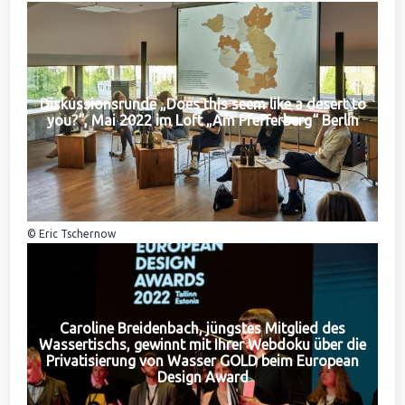
Diskussionsrunde „Does this seem like a desert to
you?“, Mai 2022 im Loft „Am Pfefferberg“ Berlin
© Eric Tschernow
Caroline Breidenbach, jüngstes Mitglied des
Wassertischs, gewinnt mit Ihrer Webdoku über die
Privatisierung von Wasser GOLD beim European
Design Award