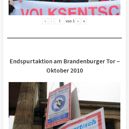
«
‹
von
5
›
»
Endspurtaktion am Brandenburger Tor –
Oktober 2010