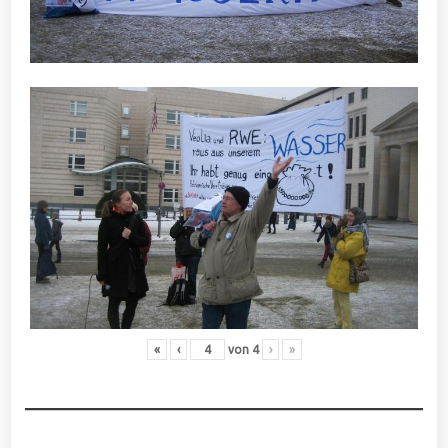
«
‹
von
4
›
»