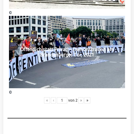
©
Öffentlich statt Privat! – Demonstration am
Brandenburger Tor, 2021
©
«
‹
von
2
›
»