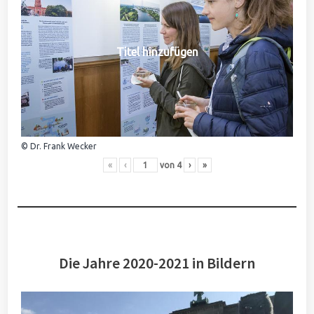
Titel hinzufügen
© Dr. Frank Wecker
«
‹
von
4
›
»
Die Jahre 2020-2021 in Bildern