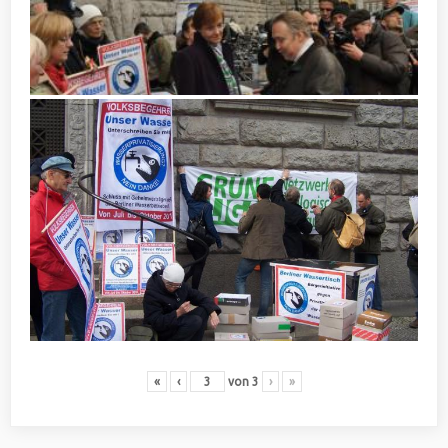
«
‹
von
3
›
»