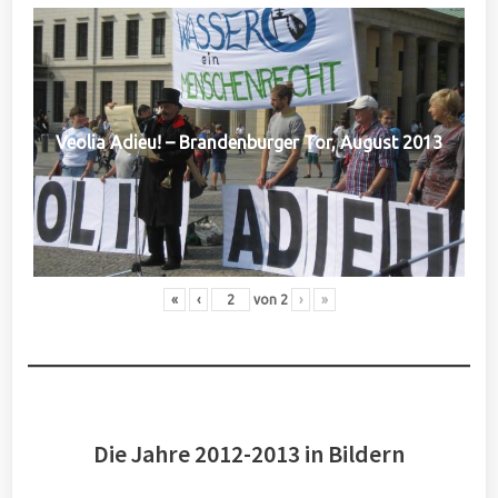
Veolia Adieu! – Brandenburger Tor, August 2013
«
‹
von
2
›
»
Die Jahre 2012-2013 in Bildern