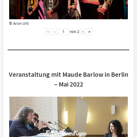
© Aron Urb
«
‹
von
2
›
»
Veranstaltung mit Maude Barlow in Berlin
– Mai 2022
Titel hinzufügen