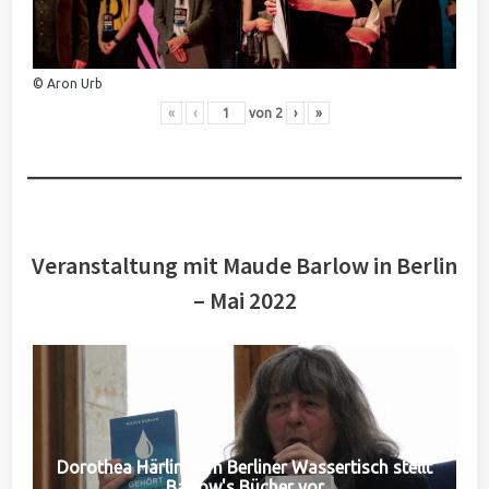
© Aron Urb
«
‹
von
2
›
»
Veranstaltung mit Maude Barlow in Berlin
– Mai 2022
Dorothea Härlin vom Berliner Wassertisch stellt
Barlow's Bücher vor