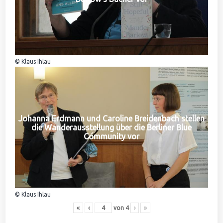
© Klaus Ihlau
Johanna Erdmann und Caroline Breidenbach stellen
die Wanderausstellung über die Berliner Blue
Community vor
© Klaus Ihlau
«
‹
von
4
›
»