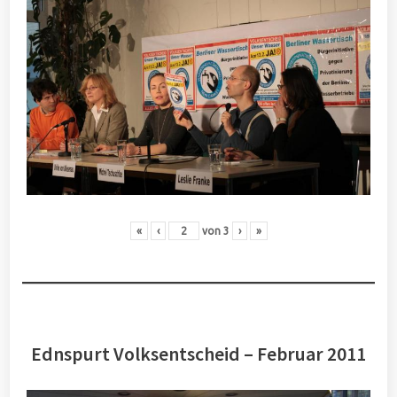
«
‹
von
3
›
»
Ednspurt Volksentscheid – Februar 2011