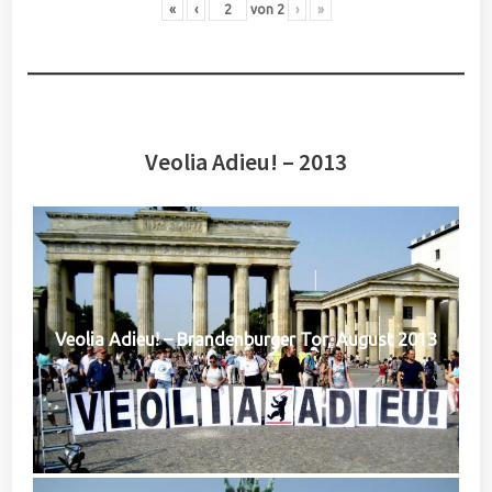
«
‹
von
2
›
»
Veolia Adieu! – 2013
Veolia Adieu! – Brandenburger Tor, August 2013