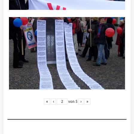
«
‹
von
5
›
»