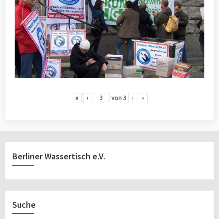
«
‹
von
3
›
»
Berliner Wassertisch e.V.
Suche