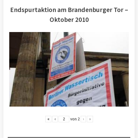
Endspurtaktion am Brandenburger Tor –
Oktober 2010
«
‹
von
2
›
»