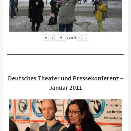
«
‹
von
4
›
»
Deutsches Theater und Pressekonferenz –
Januar 2011