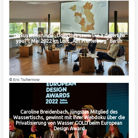
Diskussionsrunde „Does this seem like a desert to
you?“, Mai 2022 im Loft „Am Pfefferberg“ Berlin
© Eric Tschernow
Caroline Breidenbach, jüngstes Mitglied des
Wassertischs, gewinnt mit Ihrer Webdoku über die
Privatisierung von Wasser GOLD beim European
Design Award