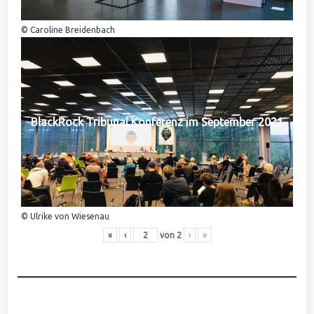
© Caroline Breidenbach
BlackRock Tribunal Konferenz im September 2021
© Ulrike von Wiesenau
«
‹
von
2
›
»