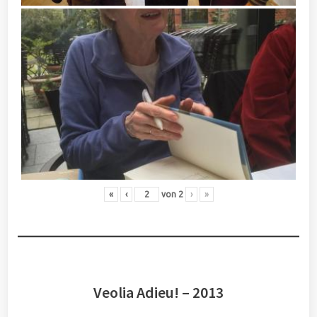
«
‹
von
2
›
»
Veolia Adieu! – 2013