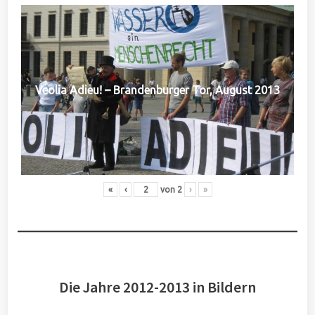
Veolia Adieu! – Brandenburger Tor, August 2013
«
‹
von
2
›
»
Die Jahre 2012-2013 in Bildern