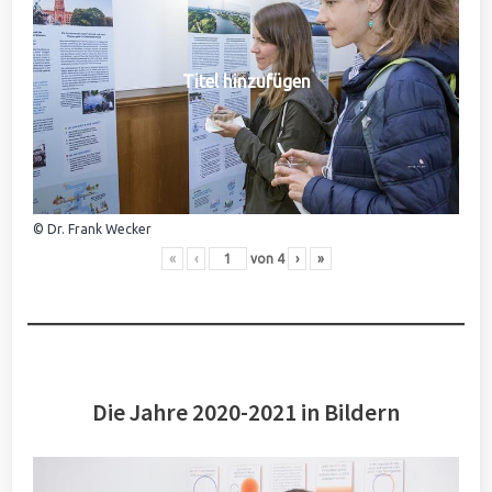
Titel hinzufügen
© Dr. Frank Wecker
«
‹
von
4
›
»
Die Jahre 2020-2021 in Bildern