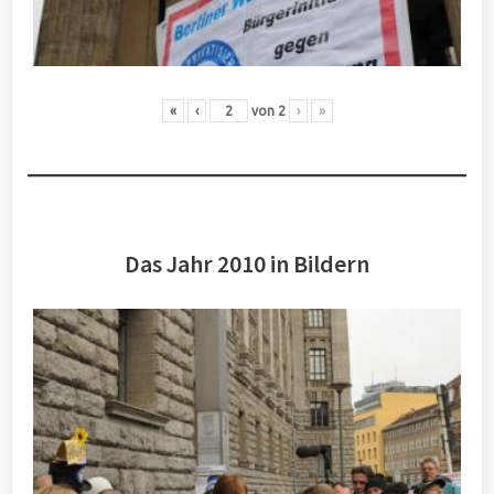
«
‹
von
2
›
»
Das Jahr 2010 in Bildern