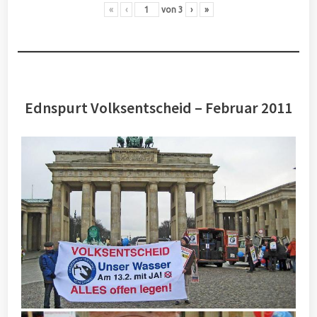
«
‹
von
3
›
»
Ednspurt Volksentscheid – Februar 2011