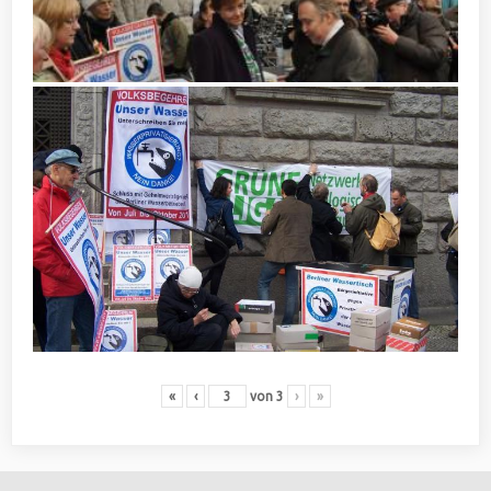
«
‹
von
3
›
»