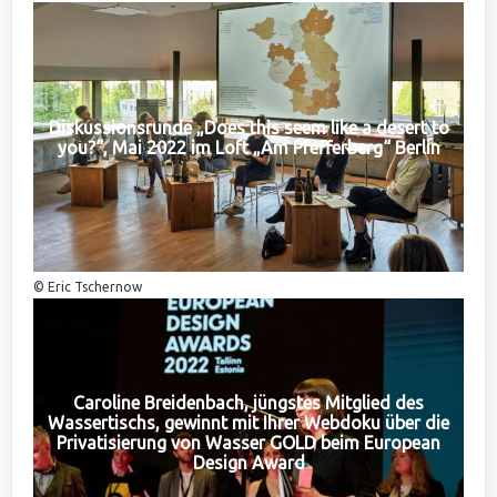
Diskussionsrunde „Does this seem like a desert to
you?“, Mai 2022 im Loft „Am Pfefferberg“ Berlin
© Eric Tschernow
Caroline Breidenbach, jüngstes Mitglied des
Wassertischs, gewinnt mit Ihrer Webdoku über die
Privatisierung von Wasser GOLD beim European
Design Award