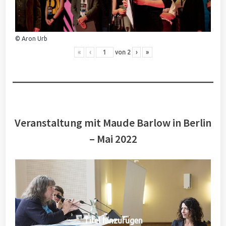
© Aron Urb
«
‹
von
2
›
»
Veranstaltung mit Maude Barlow in Berlin
– Mai 2022
Titel hinzufügen