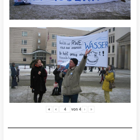
«
‹
von
4
›
»