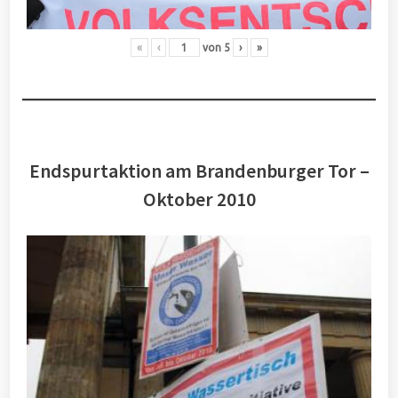
«
‹
von
5
›
»
Endspurtaktion am Brandenburger Tor –
Oktober 2010