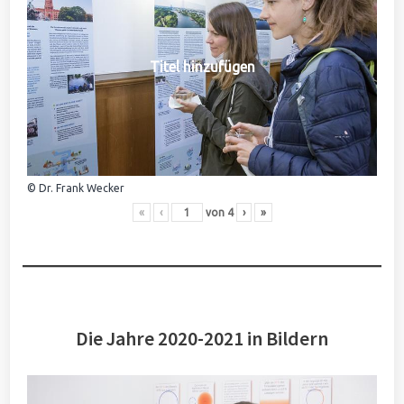
Titel hinzufügen
© Dr. Frank Wecker
«
‹
von
4
›
»
Die Jahre 2020-2021 in Bildern