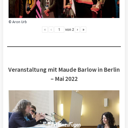
© Aron Urb
«
‹
von
2
›
»
Veranstaltung mit Maude Barlow in Berlin
– Mai 2022
Titel hinzufügen