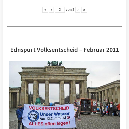
«
‹
von
3
›
»
Ednspurt Volksentscheid – Februar 2011