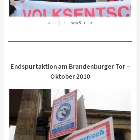
«
‹
von
5
›
»
Endspurtaktion am Brandenburger Tor –
Oktober 2010