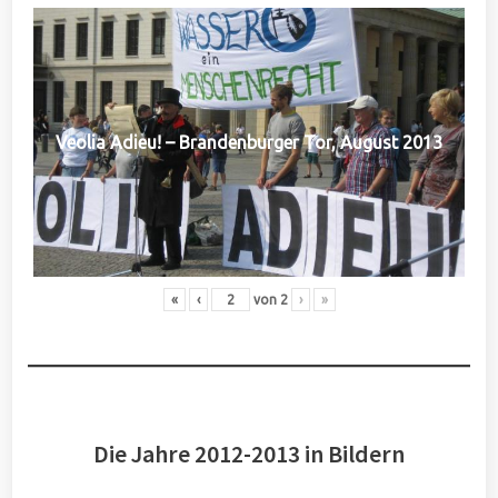
Veolia Adieu! – Brandenburger Tor, August 2013
«
‹
von
2
›
»
Die Jahre 2012-2013 in Bildern