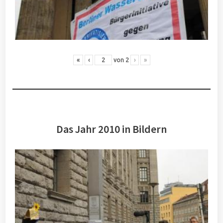
«
‹
von
2
›
»
Das Jahr 2010 in Bildern