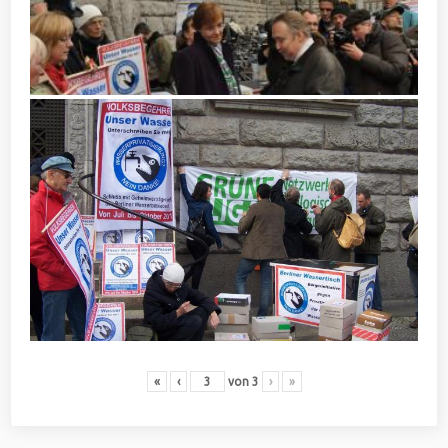
«
‹
von
3
›
»