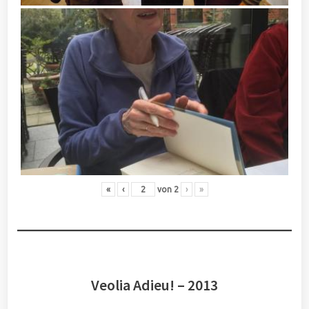
«
‹
von
2
›
»
Veolia Adieu! – 2013