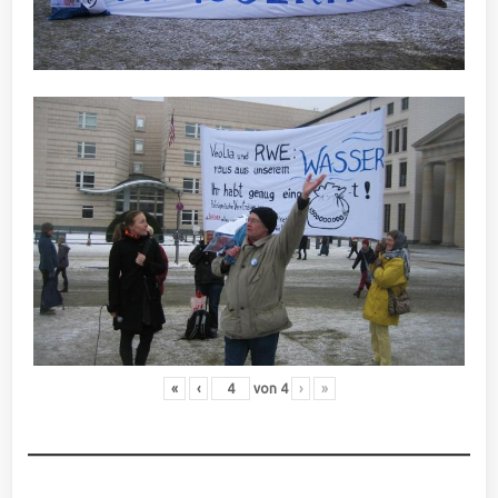
«
‹
von
4
›
»