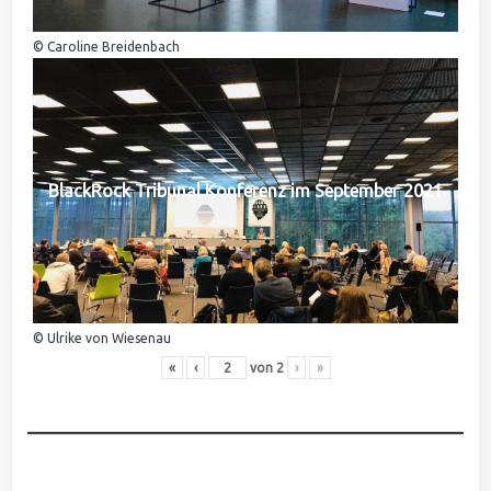
© Caroline Breidenbach
BlackRock Tribunal Konferenz im September 2021
© Ulrike von Wiesenau
«
‹
von
2
›
»