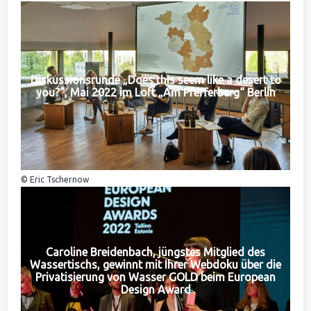
Diskussionsrunde „Does this seem like a desert to
you?“, Mai 2022 im Loft „Am Pfefferberg“ Berlin
© Eric Tschernow
Caroline Breidenbach, jüngstes Mitglied des
Wassertischs, gewinnt mit Ihrer Webdoku über die
Privatisierung von Wasser GOLD beim European
Design Award