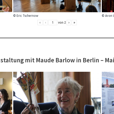
© Eric Tschernow
© Aron 
«
‹
von
2
›
»
staltung mit Maude Barlow in Berlin – Ma