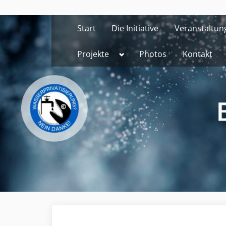
Skip
to
Start
Die Initiative
Veranstaltun
content
Toggle
Projekte
Photos
Kontakt
sub-
menu