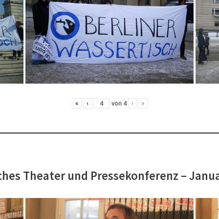
«
‹
von
4
›
»
hes Theater und Pressekonferenz – Janu