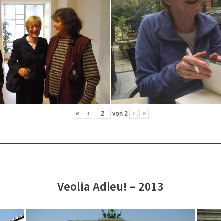
«
‹
von
2
›
»
Veolia Adieu! – 2013