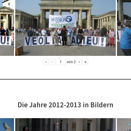
«
‹
von
2
›
»
Die Jahre 2012-2013 in Bildern