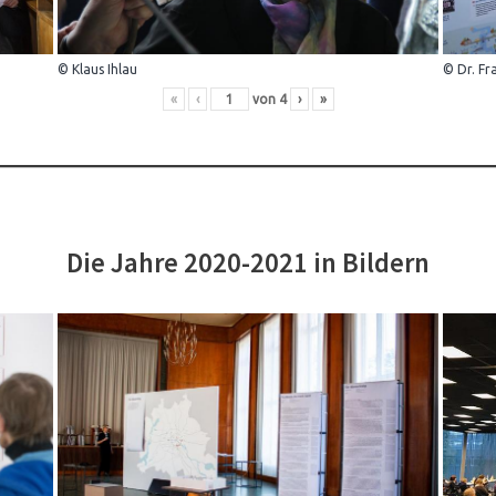
© Klaus Ihlau
© Dr. Fr
«
‹
von
4
›
»
Die Jahre 2020-2021 in Bildern