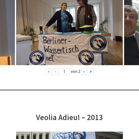
«
‹
von
2
›
»
Veolia Adieu! – 2013