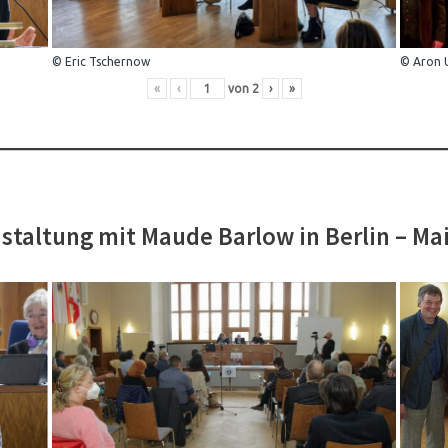
© Eric Tschernow
© Aron 
«
‹
von
2
›
»
staltung mit Maude Barlow in Berlin – Ma