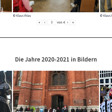
© Klaus Ihlau
© Klaus 
«
‹
von
4
›
»
Die Jahre 2020-2021 in Bildern