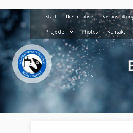
Skip
to
Start
Die Initiative
Veranstaltun
content
Toggle
Projekte
Photos
Kontakt
sub-
menu