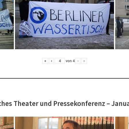
«
‹
von
4
›
»
hes Theater und Pressekonferenz – Janu