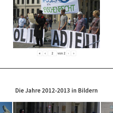
«
‹
von
2
›
»
Die Jahre 2012-2013 in Bildern