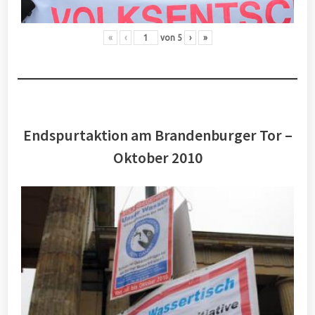
«
‹
von
5
›
»
Endspurtaktion am Brandenburger Tor –
Oktober 2010