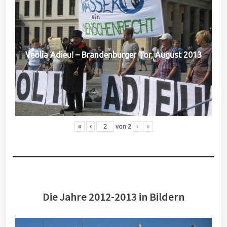
Veolia Adieu! – Brandenburger Tor, August 2013
«
‹
von
2
›
»
Die Jahre 2012-2013 in Bildern