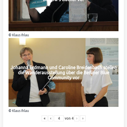
© Klaus Ihlau
Johanna Erdmann und Caroline Breidenbach stellen
die Wanderausstellung über die Berliner Blue
Community vor
© Klaus Ihlau
«
‹
von
4
›
»