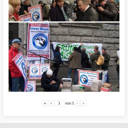
«
‹
von
3
›
»