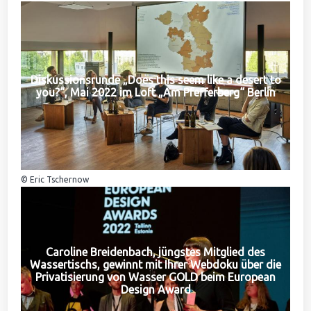
Diskussionsrunde „Does this seem like a desert to
you?“, Mai 2022 im Loft „Am Pfefferberg“ Berlin
© Eric Tschernow
Caroline Breidenbach, jüngstes Mitglied des
Wassertischs, gewinnt mit Ihrer Webdoku über die
Privatisierung von Wasser GOLD beim European
Design Award