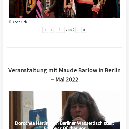
© Aron Urb
«
‹
von
2
›
»
Veranstaltung mit Maude Barlow in Berlin
– Mai 2022
Dorothea Härlin vom Berliner Wassertisch stellt
Barlow's Bücher vor