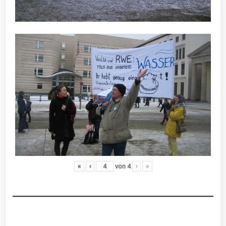
«
‹
von
4
›
»