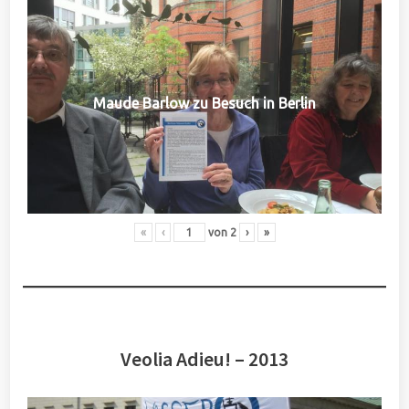
Maude Barlow zu Besuch in Berlin
«
‹
von
2
›
»
Veolia Adieu! – 2013