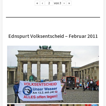
«
‹
von
3
›
»
Ednspurt Volksentscheid – Februar 2011