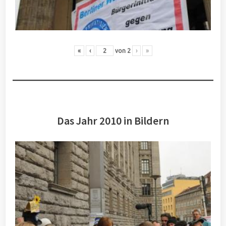
«
‹
von
2
›
»
Das Jahr 2010 in Bildern