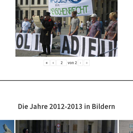
«
‹
von
2
›
»
Die Jahre 2012-2013 in Bildern