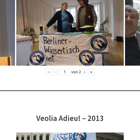
«
‹
von
2
›
»
Veolia Adieu! – 2013