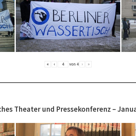
«
‹
von
4
›
»
hes Theater und Pressekonferenz – Janu