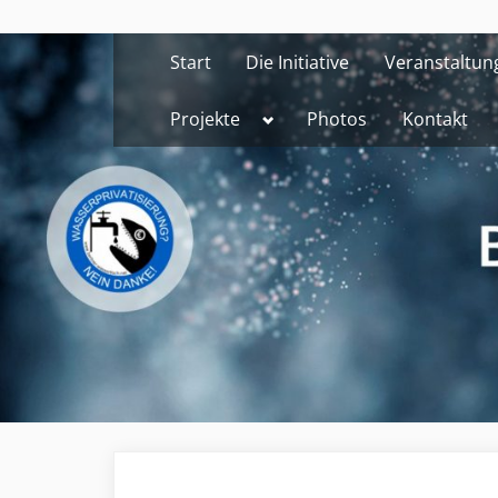
Skip
to
Start
Die Initiative
Veranstaltun
content
Toggle
Projekte
Photos
Kontakt
sub-
menu