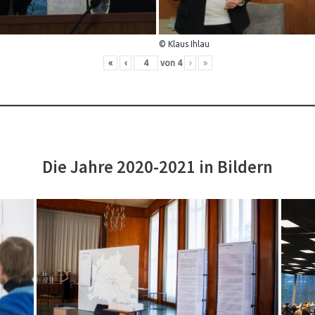
© Klaus Ihlau
«
‹
von
4
›
»
Die Jahre 2020-2021 in Bildern