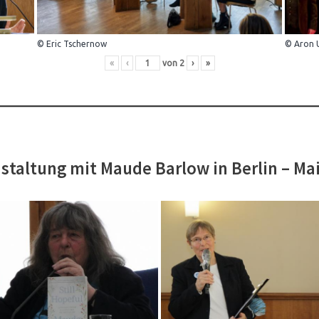
© Eric Tschernow
© Aron 
«
‹
von
2
›
»
staltung mit Maude Barlow in Berlin – Ma