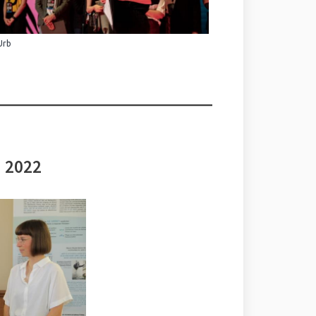
Urb
i 2022