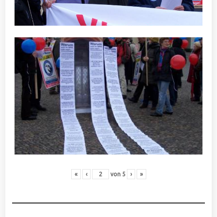
«
‹
von
5
›
»