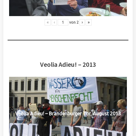
«
‹
von
2
›
»
Veolia Adieu! – 2013
Veolia Adieu! – Brandenburger Tor, August 2013