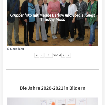
Gruppenfoto mit Maude Barlow und Special Guest
Timothy Moss
© Klaus Ihlau
«
‹
von
4
›
»
Die Jahre 2020-2021 in Bildern