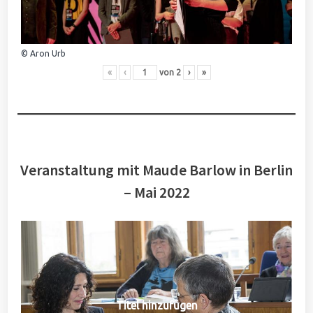
© Aron Urb
«
‹
von
2
›
»
Veranstaltung mit Maude Barlow in Berlin
– Mai 2022
Titel hinzufügen