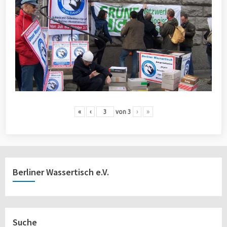
«
‹
von
3
›
»
Berliner Wassertisch e.V.
Suche