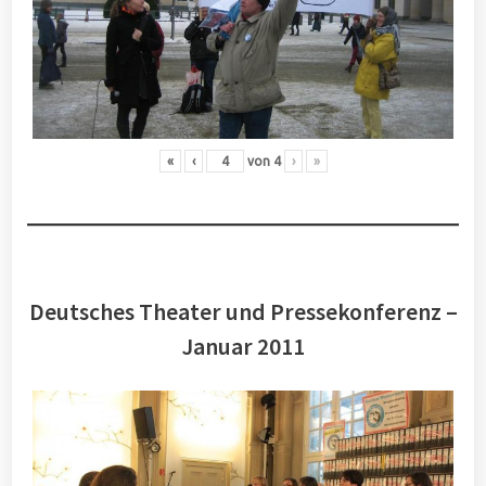
«
‹
von
4
›
»
Deutsches Theater und Pressekonferenz –
Januar 2011