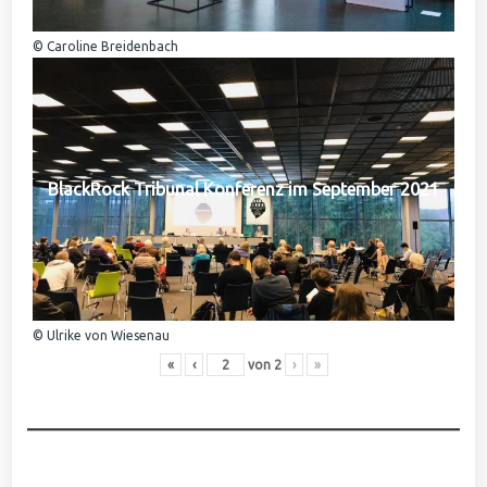
© Caroline Breidenbach
BlackRock Tribunal Konferenz im September 2021
© Ulrike von Wiesenau
«
‹
von
2
›
»