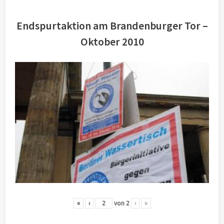
Endspurtaktion am Brandenburger Tor –
Oktober 2010
«
‹
von
2
›
»