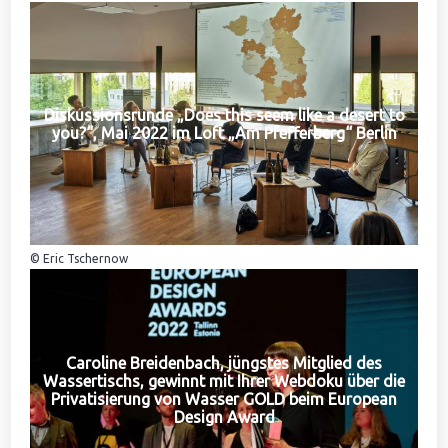
Diskussionsrunde „Does this seem like a desert to
you?“, Mai 2022 im Loft „Am Pfefferberg“ Berlin
© Eric Tschernow
Caroline Breidenbach, jüngstes Mitglied des
Wassertischs, gewinnt mit Ihrer Webdoku über die
Privatisierung von Wasser GOLD beim European
Design Award