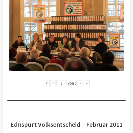
«
‹
von
3
›
»
Ednspurt Volksentscheid – Februar 2011