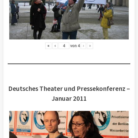
«
‹
von
4
›
»
Deutsches Theater und Pressekonferenz –
Januar 2011