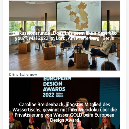
Diskussionsrunde „Does this seem like a desert to
you?“, Mai 2022 im Loft „Am Pfefferberg“ Berlin
© Eric Tschernow
Caroline Breidenbach, jüngstes Mitglied des
Wassertischs, gewinnt mit Ihrer Webdoku über die
Privatisierung von Wasser GOLD beim European
Design Award