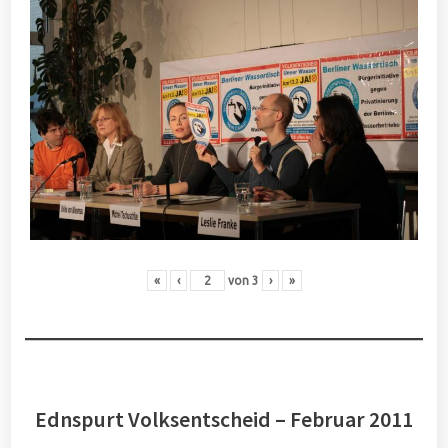
«
‹
von
3
›
»
Ednspurt Volksentscheid – Februar 2011