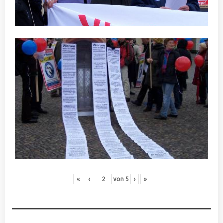
«
‹
von
5
›
»