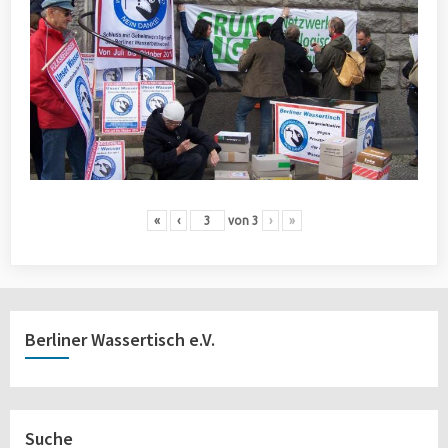
«
‹
von
3
›
»
Berliner Wassertisch e.V.
Suche