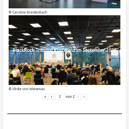
© Caroline Breidenbach
BlackRock Tribunal Konferenz im September 2021
© Ulrike von Wiesenau
«
‹
von
2
›
»