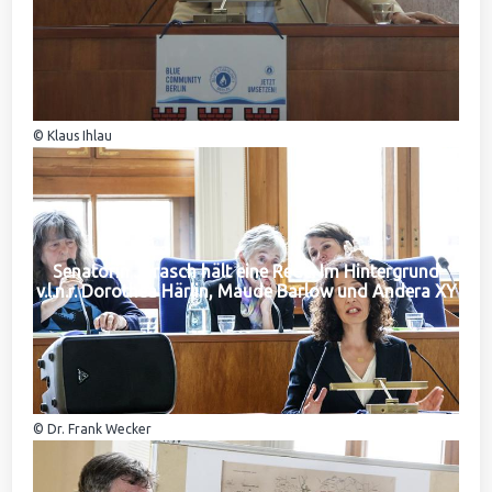
© Klaus Ihlau
Senatorin Jarasch hält eine Rede. Im Hintergrund
v.l.n.r. Dorothea Härlin, Maude Barlow und Andera XY
© Dr. Frank Wecker