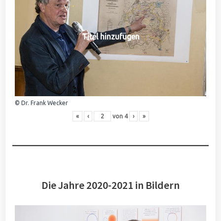
Titel hinzufügen
© Dr. Frank Wecker
«
‹
von
4
›
»
Die Jahre 2020-2021 in Bildern