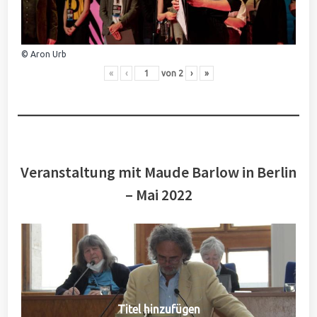
© Aron Urb
«
‹
von
2
›
»
Veranstaltung mit Maude Barlow in Berlin
– Mai 2022
Titel hinzufügen