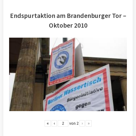
Endspurtaktion am Brandenburger Tor –
Oktober 2010
«
‹
von
2
›
»