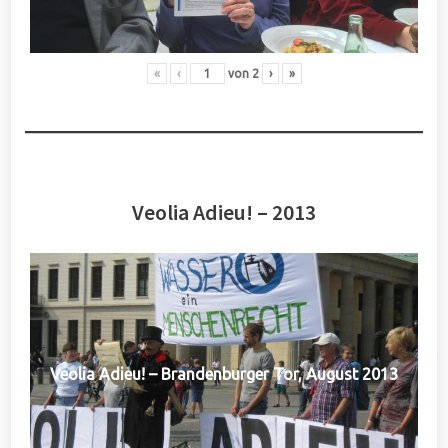
«
‹
von
2
›
»
Veolia Adieu! – 2013
Veolia Adieu! – Brandenburger Tor, August 2013