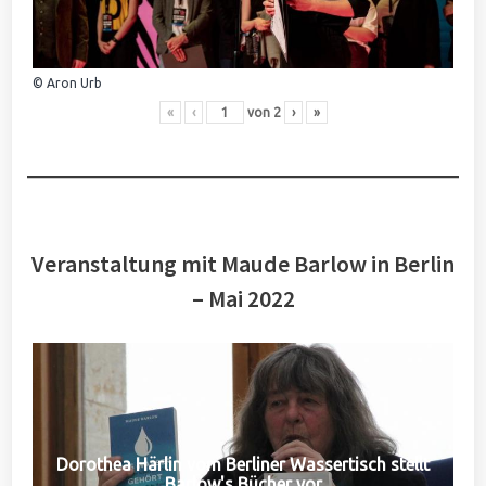
© Aron Urb
«
‹
von
2
›
»
Veranstaltung mit Maude Barlow in Berlin
– Mai 2022
Dorothea Härlin vom Berliner Wassertisch stellt
Barlow's Bücher vor