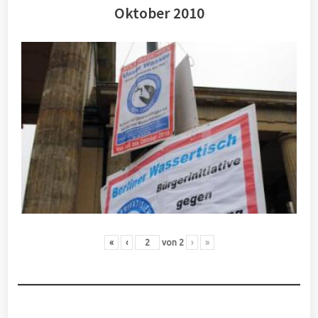
Oktober 2010
«
‹
von
2
›
»