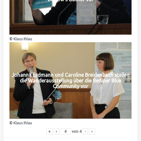
© Klaus Ihlau
Johanna Erdmann und Caroline Breidenbach stellen
die Wanderausstellung über die Berliner Blue
Community vor
© Klaus Ihlau
«
‹
von
4
›
»