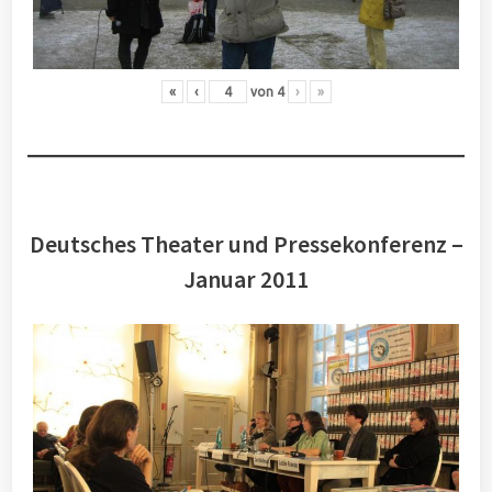
«
‹
von
4
›
»
Deutsches Theater und Pressekonferenz –
Januar 2011