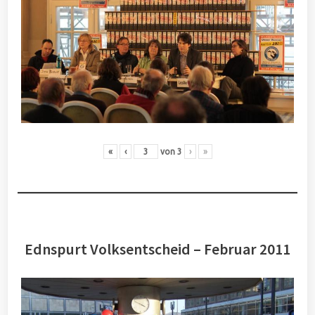
«
‹
von
3
›
»
Ednspurt Volksentscheid – Februar 2011