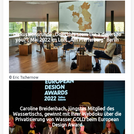
Diskussionsrunde „Does this seem like a desert to
you?“, Mai 2022 im Loft „Am Pfefferberg“ Berlin
© Eric Tschernow
Caroline Breidenbach, jüngstes Mitglied des
Wassertischs, gewinnt mit Ihrer Webdoku über die
Privatisierung von Wasser GOLD beim European
Design Award