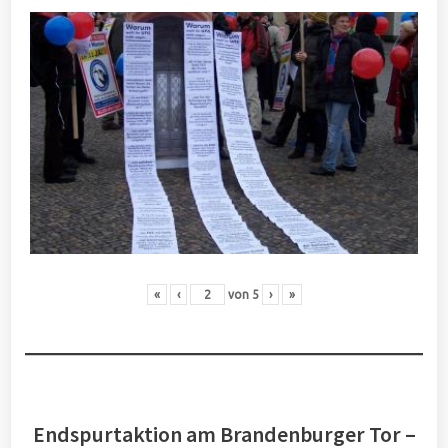
«
‹
von
5
›
»
Endspurtaktion am Brandenburger Tor –