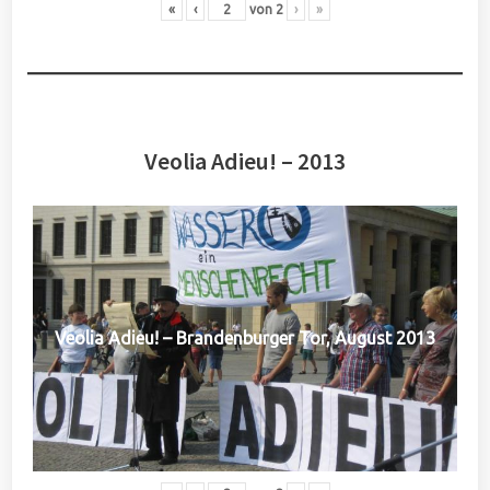
«
‹
von
2
›
»
Veolia Adieu! – 2013
Veolia Adieu! – Brandenburger Tor, August 2013