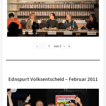
«
‹
von
3
›
»
Ednspurt Volksentscheid – Februar 2011