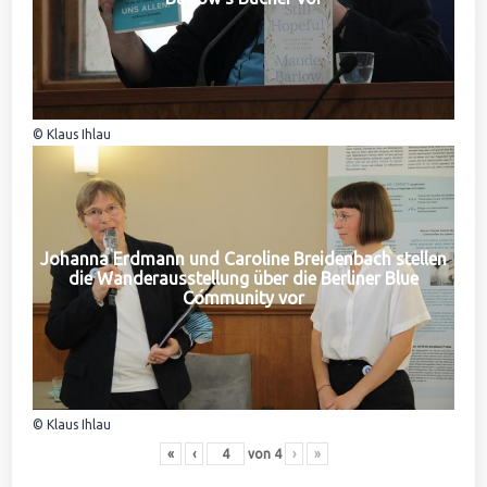
© Klaus Ihlau
Johanna Erdmann und Caroline Breidenbach stellen
die Wanderausstellung über die Berliner Blue
Community vor
© Klaus Ihlau
«
‹
von
4
›
»