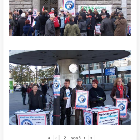
«
‹
von
3
›
»