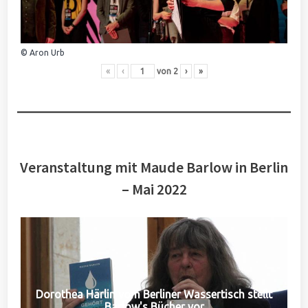
© Aron Urb
«
‹
von
2
›
»
Veranstaltung mit Maude Barlow in Berlin
– Mai 2022
Dorothea Härlin vom Berliner Wassertisch stellt
Barlow's Bücher vor