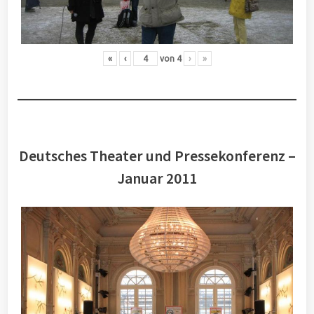
«
‹
von
4
›
»
Deutsches Theater und Pressekonferenz –
Januar 2011