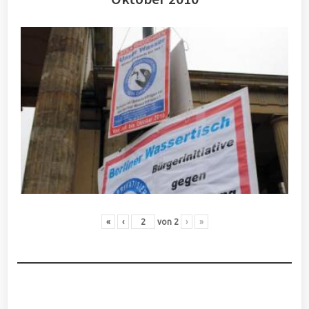
«
‹
von
2
›
»