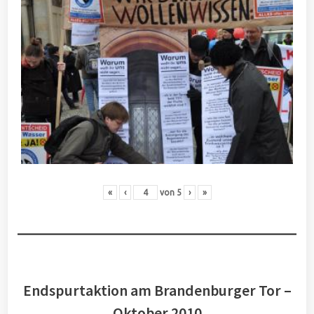
«
‹
von
5
›
»
Endspurtaktion am Brandenburger Tor –
Oktober 2010