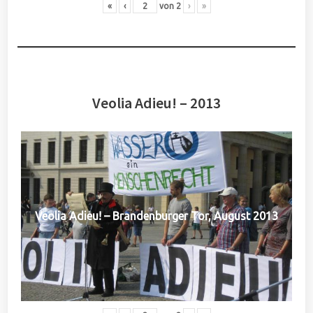
«
‹
von
2
›
»
Veolia Adieu! – 2013
Veolia Adieu! – Brandenburger Tor, August 2013