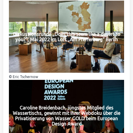
Diskussionsrunde „Does this seem like a desert to
you?“, Mai 2022 im Loft „Am Pfefferberg“ Berlin
© Eric Tschernow
Caroline Breidenbach, jüngstes Mitglied des
Wassertischs, gewinnt mit Ihrer Webdoku über die
Privatisierung von Wasser GOLD beim European
Design Award