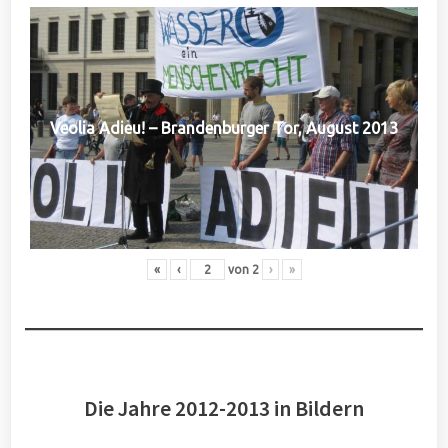
Veolia Adieu! – Brandenburger Tor, August 2013
«
‹
von
2
›
»
Die Jahre 2012-2013 in Bildern