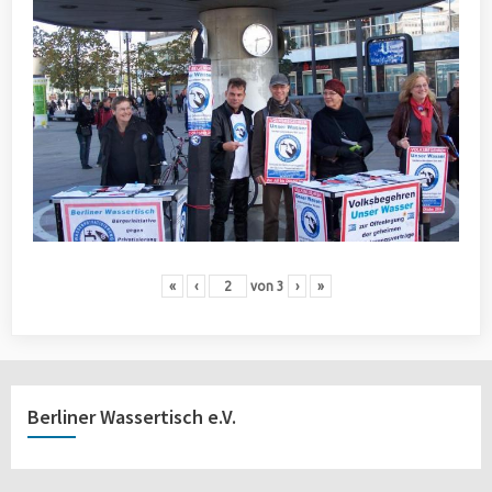
«
‹
von
3
›
»
Berliner Wassertisch e.V.