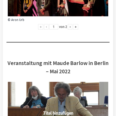
© Aron Urb
«
‹
von
2
›
»
Veranstaltung mit Maude Barlow in Berlin
– Mai 2022
Titel hinzufügen