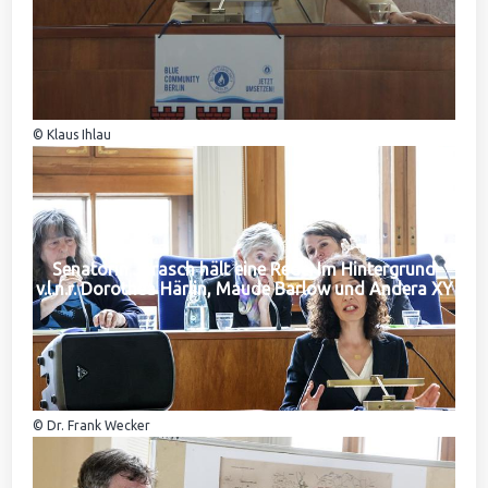
© Klaus Ihlau
Senatorin Jarasch hält eine Rede. Im Hintergrund
v.l.n.r. Dorothea Härlin, Maude Barlow und Andera XY
© Dr. Frank Wecker