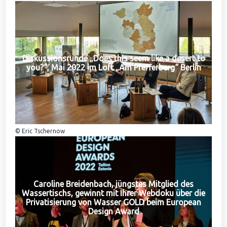
Diskussionsrunde „Does this seem like a desert to
you?“, Mai 2022 im Loft „Am Pfefferberg“ Berlin
© Eric Tschernow
Caroline Breidenbach, jüngstes Mitglied des
Wassertischs, gewinnt mit Ihrer Webdoku über die
Privatisierung von Wasser GOLD beim European
Design Award