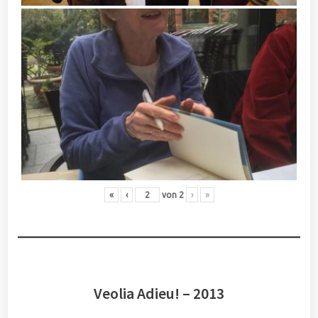
«
‹
von
2
›
»
Veolia Adieu! – 2013