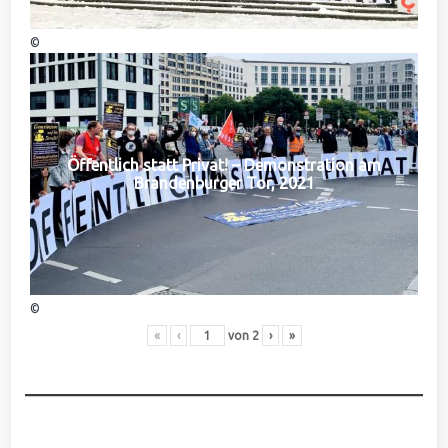
©
Öffentlich statt Privat! – Demonstration am
Brandenburger Tor, 2021
©
«
‹
von
2
›
»