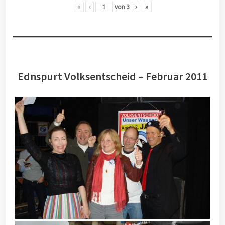
«
‹
von
3
›
»
Ednspurt Volksentscheid – Februar 2011