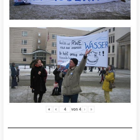
«
‹
von
4
›
»