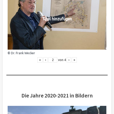
Titel hinzufügen
© Dr. Frank Wecker
«
‹
von
4
›
»
Die Jahre 2020-2021 in Bildern