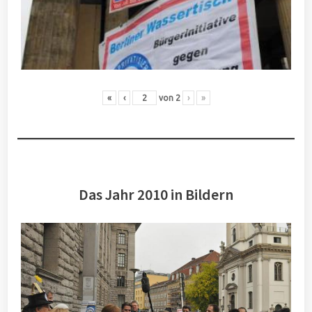
«
‹
von
2
›
»
Das Jahr 2010 in Bildern