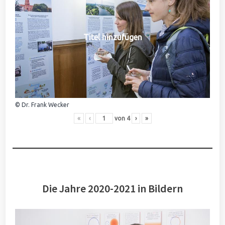
Titel hinzufügen
© Dr. Frank Wecker
«
‹
von
4
›
»
Die Jahre 2020-2021 in Bildern