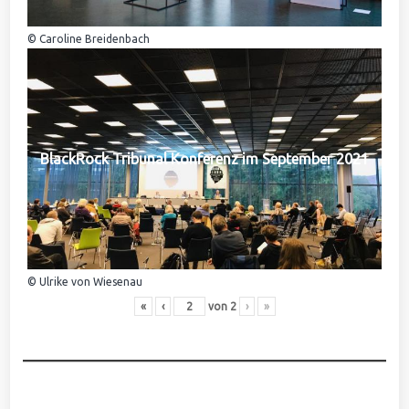
© Caroline Breidenbach
BlackRock Tribunal Konferenz im September 2021
© Ulrike von Wiesenau
«
‹
von
2
›
»