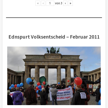
«
‹
von
3
›
»
Ednspurt Volksentscheid – Februar 2011