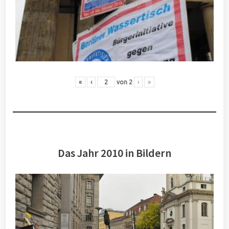
«
‹
von
2
›
»
Das Jahr 2010 in Bildern