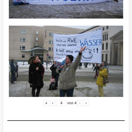
«
‹
von
4
›
»