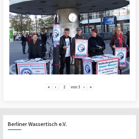
«
‹
von
3
›
»
Berliner Wassertisch e.V.