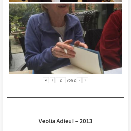
«
‹
von
2
›
»
Veolia Adieu! – 2013