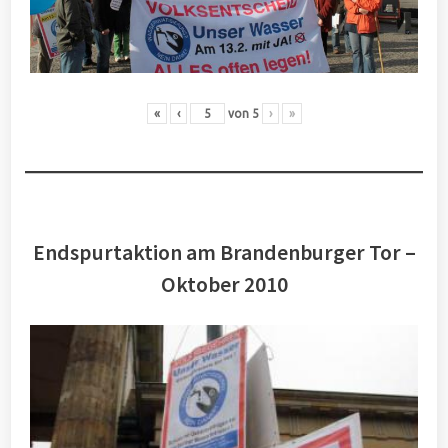
«
‹
von
5
›
»
Endspurtaktion am Brandenburger Tor –
Oktober 2010