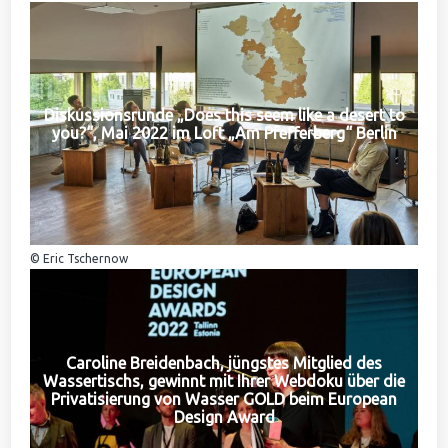
Diskussionsrunde „Does this seem like a desert to
you?“, Mai 2022 im Loft „Am Pfefferberg“ Berlin
© Eric Tschernow
Caroline Breidenbach, jüngstes Mitglied des
Wassertischs, gewinnt mit Ihrer Webdoku über die
Privatisierung von Wasser GOLD beim European
Design Award