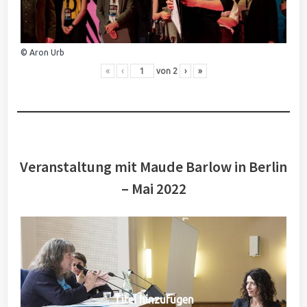
© Aron Urb
«
‹
von
2
›
»
Veranstaltung mit Maude Barlow in Berlin
– Mai 2022
Titel hinzufügen