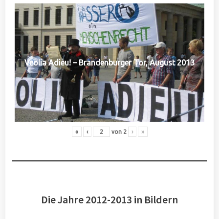
Veolia Adieu! – Brandenburger Tor, August 2013
«
‹
von
2
›
»
Die Jahre 2012-2013 in Bildern