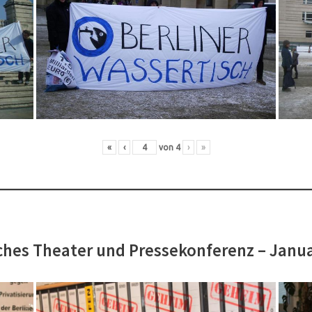
«
‹
von
4
›
»
hes Theater und Pressekonferenz – Janu