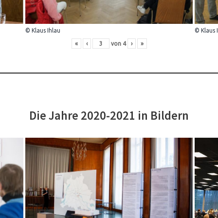
© Klaus Ihlau
© Klaus 
«
‹
von
4
›
»
Die Jahre 2020-2021 in Bildern