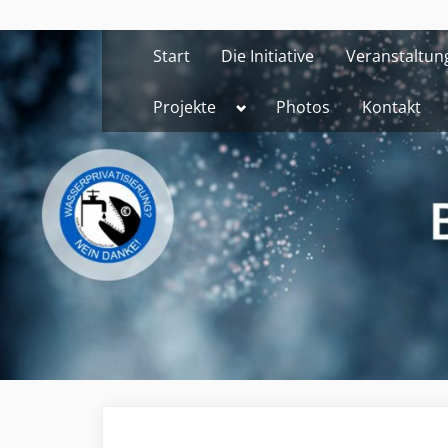
Skip
to
Start
Die Initiative
Veranstaltun
content
Toggle
Projekte
Photos
Kontakt
sub-
menu