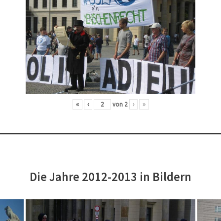
«
‹
von
2
›
»
Die Jahre 2012-2013 in Bildern