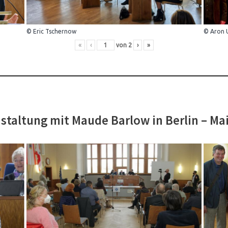
© Eric Tschernow
© Aron 
«
‹
von
2
›
»
staltung mit Maude Barlow in Berlin – Ma