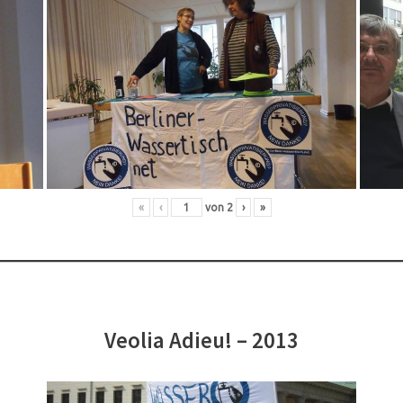
«
‹
von
2
›
»
Veolia Adieu! – 2013