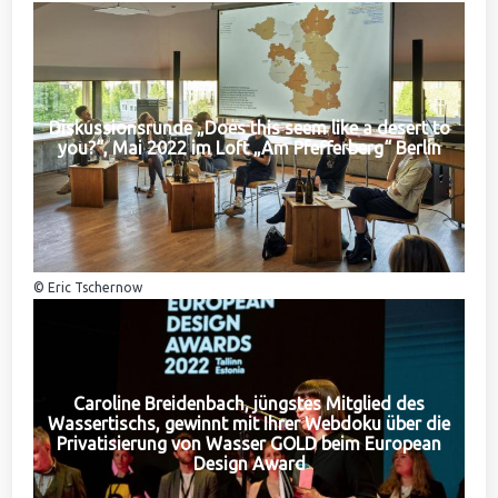
Diskussionsrunde „Does this seem like a desert to
you?“, Mai 2022 im Loft „Am Pfefferberg“ Berlin
© Eric Tschernow
Caroline Breidenbach, jüngstes Mitglied des
Wassertischs, gewinnt mit Ihrer Webdoku über die
Privatisierung von Wasser GOLD beim European
Design Award