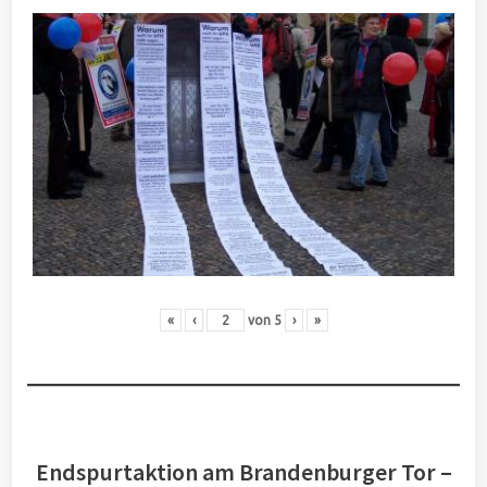
«
‹
von
5
›
»
Endspurtaktion am Brandenburger Tor –