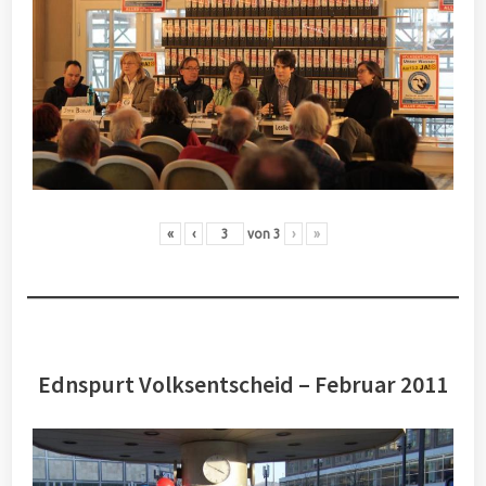
«
‹
von
3
›
»
Ednspurt Volksentscheid – Februar 2011