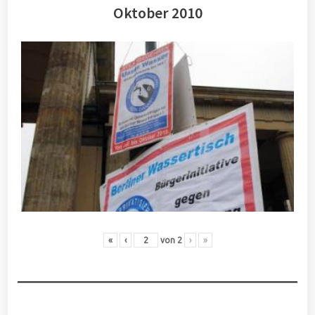
Oktober 2010
«
‹
von
2
›
»