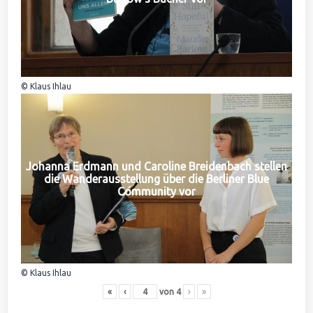
© Klaus Ihlau
Johanna Erdmann und Caroline Breidenbach stellen
die Wanderausstellung über die Berliner Blue
Community vor
© Klaus Ihlau
«
‹
von
4
›
»