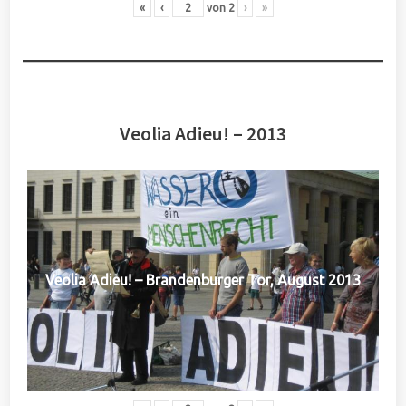
«
‹
von
2
›
»
Veolia Adieu! – 2013
Veolia Adieu! – Brandenburger Tor, August 2013