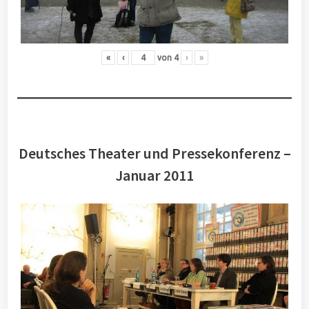
«
‹
von
4
›
»
Deutsches Theater und Pressekonferenz –
Januar 2011