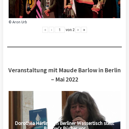
© Aron Urb
«
‹
von
2
›
»
Veranstaltung mit Maude Barlow in Berlin
– Mai 2022
Dorothea Härlin vom Berliner Wassertisch stellt
Barlow's Bücher vor