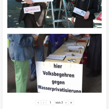
«
‹
von
3
›
»