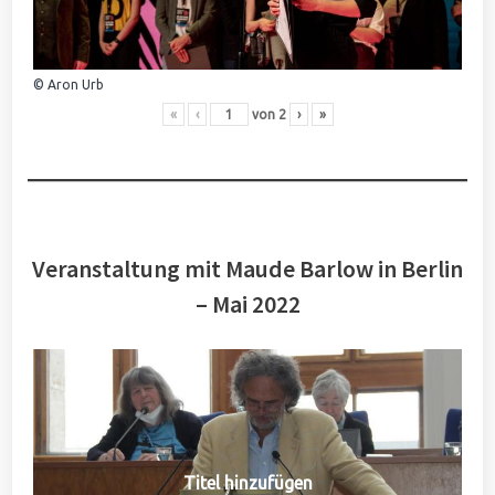
© Aron Urb
«
‹
von
2
›
»
Veranstaltung mit Maude Barlow in Berlin
– Mai 2022
Titel hinzufügen