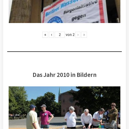
«
‹
von
2
›
»
Das Jahr 2010 in Bildern