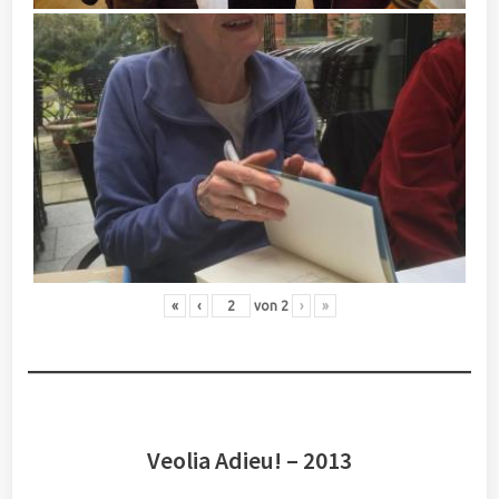
«
‹
von
2
›
»
Veolia Adieu! – 2013