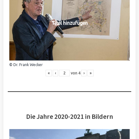
Titel hinzufügen
© Dr. Frank Wecker
«
‹
von
4
›
»
Die Jahre 2020-2021 in Bildern