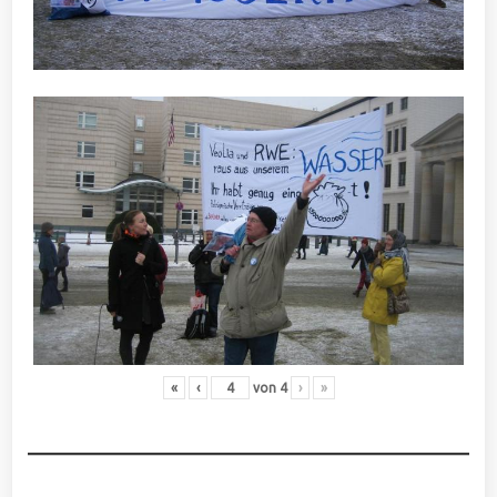
«
‹
von
4
›
»