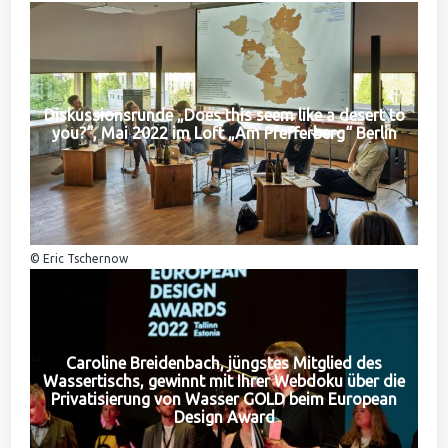
Diskussionsrunde „Does this seem like a desert to
you?“, Mai 2022 im Loft „Am Pfefferberg“ Berlin
© Eric Tschernow
Caroline Breidenbach, jüngstes Mitglied des
Wassertischs, gewinnt mit Ihrer Webdoku über die
Privatisierung von Wasser GOLD beim European
Design Award