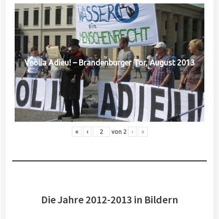
Veolia Adieu! – Brandenburger Tor, August 2013
«
‹
von
2
›
»
Die Jahre 2012-2013 in Bildern