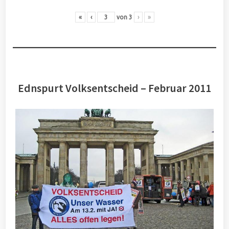
«
‹
von
3
›
»
Ednspurt Volksentscheid – Februar 2011