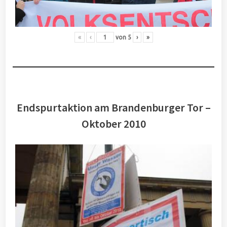
«
‹
von
5
›
»
Endspurtaktion am Brandenburger Tor –
Oktober 2010