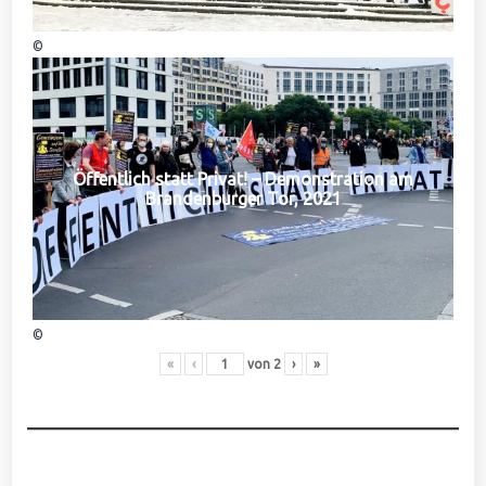
©
Öffentlich statt Privat! – Demonstration am
Brandenburger Tor, 2021
©
«
‹
von
2
›
»