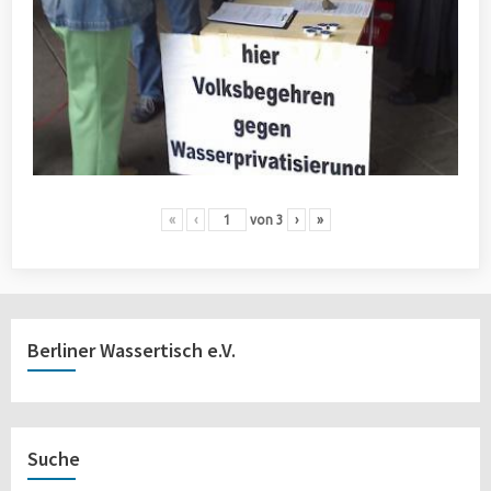
«
‹
von
3
›
»
Berliner Wassertisch e.V.
Suche