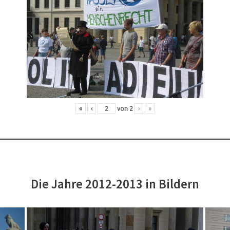
«
‹
von
2
›
»
Die Jahre 2012-2013 in Bildern