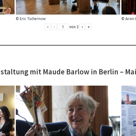
© Eric Tschernow
© Aron 
«
‹
von
2
›
»
staltung mit Maude Barlow in Berlin – Ma