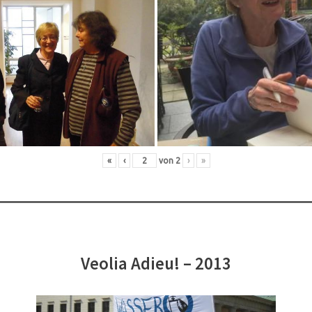
«
‹
von
2
›
»
Veolia Adieu! – 2013