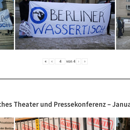
«
‹
von
4
›
»
hes Theater und Pressekonferenz – Janu