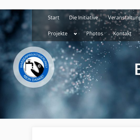
Skip
to
Start
Die Initiative
Veranstaltun
content
Toggle
Projekte
Photos
Kontakt
sub-
menu