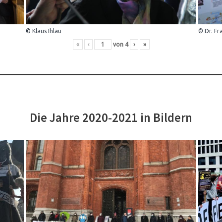
© Klaus Ihlau
© Dr. Fr
«
‹
von
4
›
»
Die Jahre 2020-2021 in Bildern