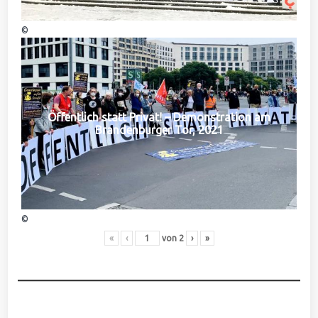
©
Öffentlich statt Privat! – Demonstration am
Brandenburger Tor, 2021
©
«
‹
von
2
›
»