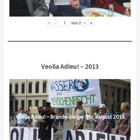
«
‹
von
2
›
»
Veolia Adieu! – 2013
Veolia Adieu! – Brandenburger Tor, August 2013