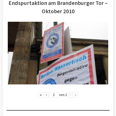
Endspurtaktion am Brandenburger Tor –
Oktober 2010
«
‹
von
2
›
»