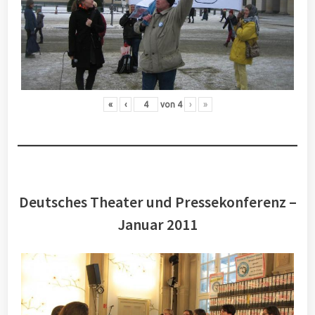
«
‹
von
4
›
»
Deutsches Theater und Pressekonferenz –
Januar 2011