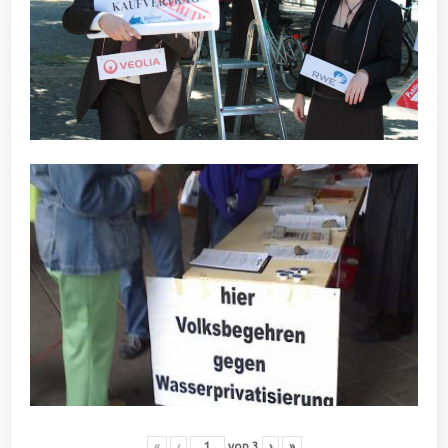
«
‹
von
3
›
»