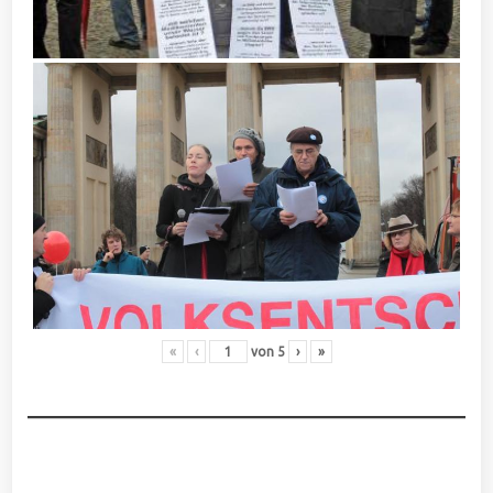
«
‹
von
5
›
»