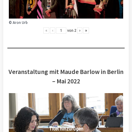
© Aron Urb
«
‹
von
2
›
»
Veranstaltung mit Maude Barlow in Berlin
– Mai 2022
Titel hinzufügen