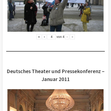
«
‹
von
4
›
»
Deutsches Theater und Pressekonferenz –
Januar 2011