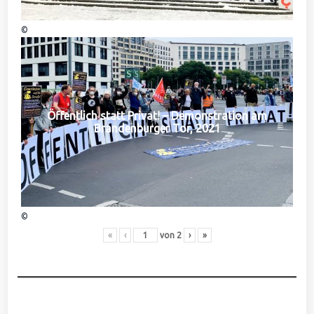
©
Öffentlich statt Privat! – Demonstration am
Brandenburger Tor, 2021
©
«
‹
von
2
›
»