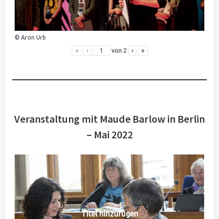
© Aron Urb
«
‹
von
2
›
»
Veranstaltung mit Maude Barlow in Berlin
– Mai 2022
Titel hinzufügen