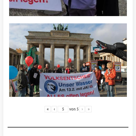
«
‹
von
5
›
»