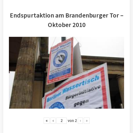
Endspurtaktion am Brandenburger Tor –
Oktober 2010
«
‹
von
2
›
»