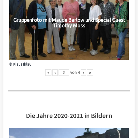
Gruppenfoto mit Maude Barlow und Special Guest
Timothy Moss
© Klaus Ihlau
«
‹
von
4
›
»
Die Jahre 2020-2021 in Bildern