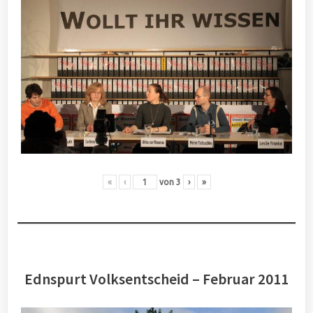
«
‹
von
3
›
»
Ednspurt Volksentscheid – Februar 2011