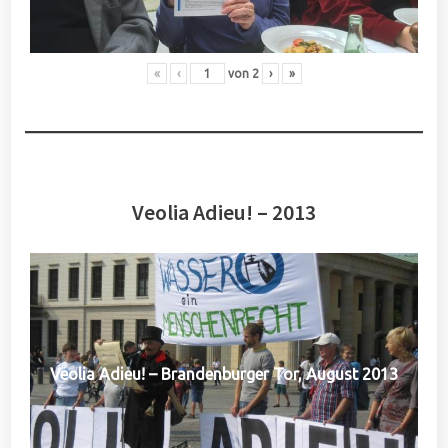
«
‹
von
2
›
»
Veolia Adieu! – 2013
Veolia Adieu! – Brandenburger Tor, August 2013