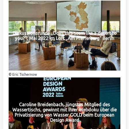
Diskussionsrunde „Does this seem like a desert to
you?“, Mai 2022 im Loft „Am Pfefferberg“ Berlin
© Eric Tschernow
Caroline Breidenbach, jüngstes Mitglied des
Wassertischs, gewinnt mit Ihrer Webdoku über die
Privatisierung von Wasser GOLD beim European
Design Award