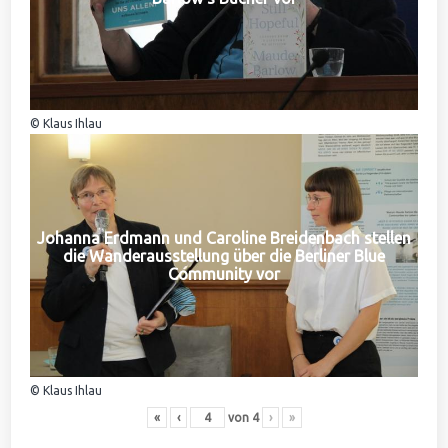
© Klaus Ihlau
Johanna Erdmann und Caroline Breidenbach stellen
die Wanderausstellung über die Berliner Blue
Community vor
© Klaus Ihlau
«
‹
von
4
›
»