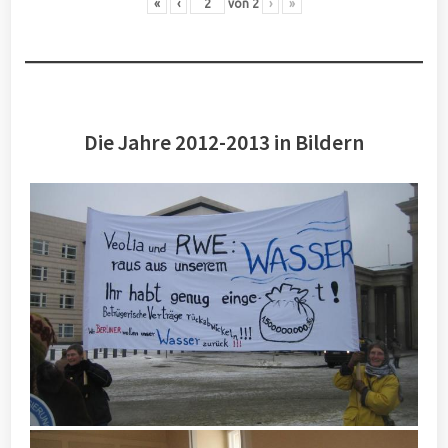
«
‹
von
2
›
»
Die Jahre 2012-2013 in Bildern