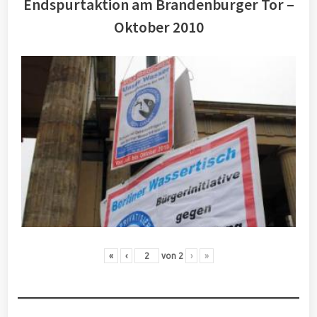
Endspurtaktion am Brandenburger Tor –
Oktober 2010
«
‹
von
2
›
»