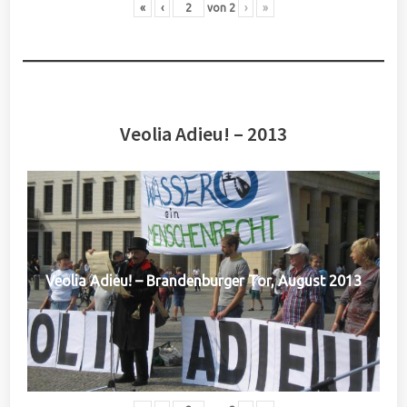
«
‹
von
2
›
»
Veolia Adieu! – 2013
Veolia Adieu! – Brandenburger Tor, August 2013