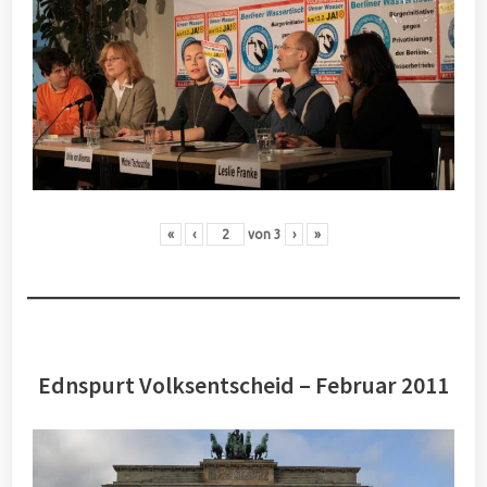
«
‹
von
3
›
»
Ednspurt Volksentscheid – Februar 2011