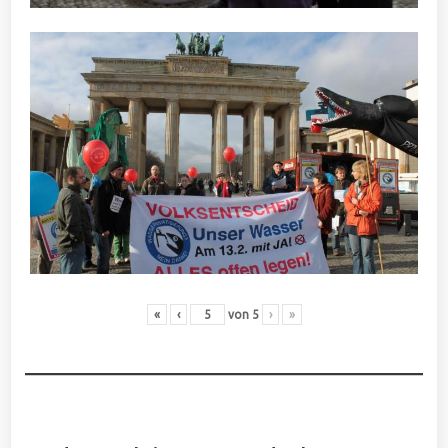
«
‹
von
5
›
»