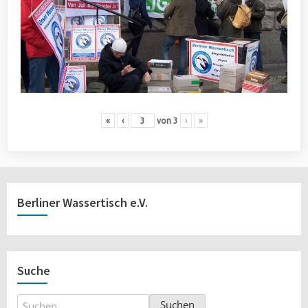
«
‹
von
3
›
»
Berliner Wassertisch e.V.
Suche
Suchen