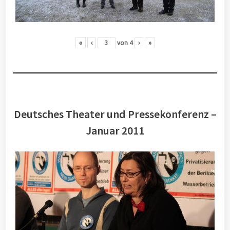
«
‹
von
4
›
»
Deutsches Theater und Pressekonferenz –
Januar 2011