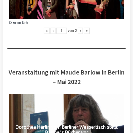
© Aron Urb
«
‹
von
2
›
»
Veranstaltung mit Maude Barlow in Berlin
– Mai 2022
Dorothea Härlin vom Berliner Wassertisch stellt
Barlow's Bücher vor