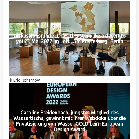
Diskussionsrunde „Does this seem like a desert to
you?“, Mai 2022 im Loft „Am Pfefferberg“ Berlin
© Eric Tschernow
Caroline Breidenbach, jüngstes Mitglied des
Wassertischs, gewinnt mit Ihrer Webdoku über die
Privatisierung von Wasser GOLD beim European
Design Award