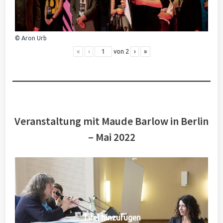
© Aron Urb
«
‹
von
2
›
»
Veranstaltung mit Maude Barlow in Berlin
– Mai 2022
Titel hinzufügen