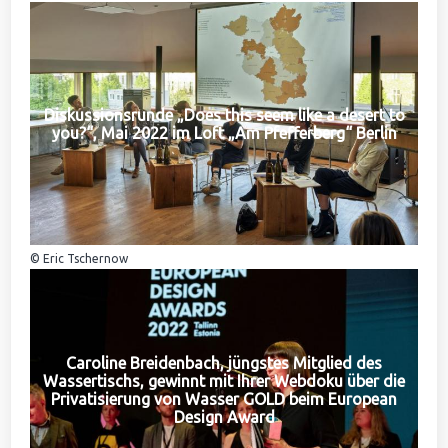
Diskussionsrunde „Does this seem like a desert to
you?“, Mai 2022 im Loft „Am Pfefferberg“ Berlin
© Eric Tschernow
Caroline Breidenbach, jüngstes Mitglied des
Wassertischs, gewinnt mit Ihrer Webdoku über die
Privatisierung von Wasser GOLD beim European
Design Award