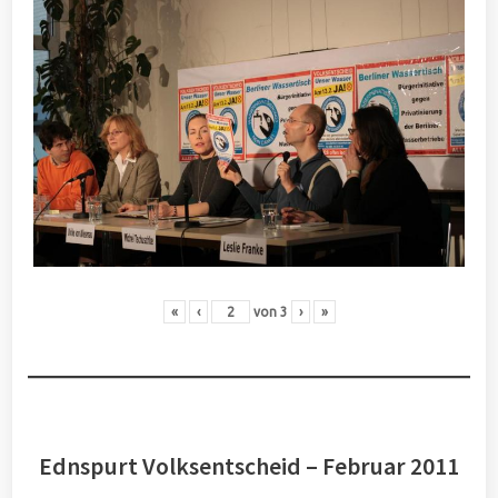
«
‹
von
3
›
»
Ednspurt Volksentscheid – Februar 2011