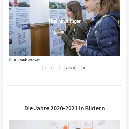
Titel hinzufügen
© Dr. Frank Wecker
«
‹
von
4
›
»
Die Jahre 2020-2021 in Bildern