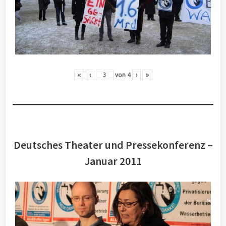
«
‹
von
4
›
»
Deutsches Theater und Pressekonferenz –
Januar 2011