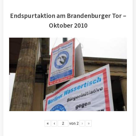
Endspurtaktion am Brandenburger Tor –
Oktober 2010
«
‹
von
2
›
»