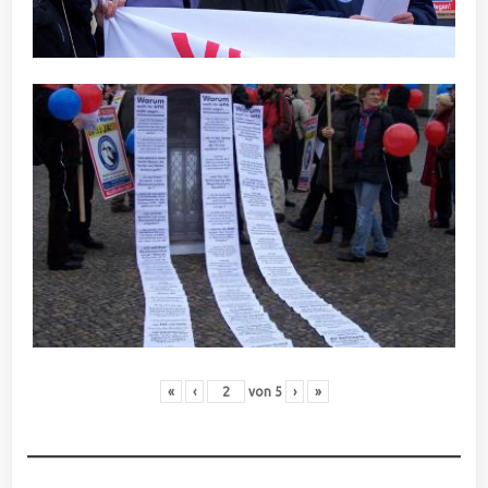
«
‹
von
5
›
»