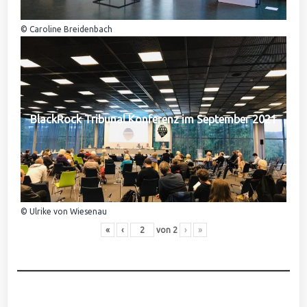
© Caroline Breidenbach
BlackRock Tribunal Konferenz im September 2021
© Ulrike von Wiesenau
«
‹
von
2
›
»