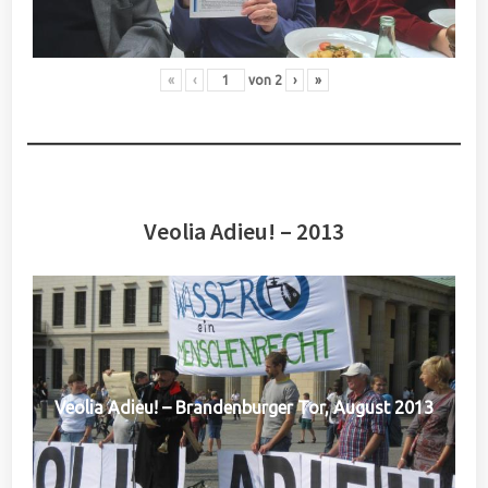
«
‹
von
2
›
»
Veolia Adieu! – 2013
Veolia Adieu! – Brandenburger Tor, August 2013