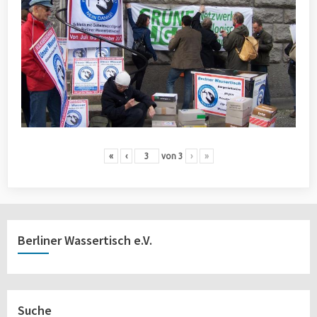
«
‹
von
3
›
»
Berliner Wassertisch e.V.
Suche