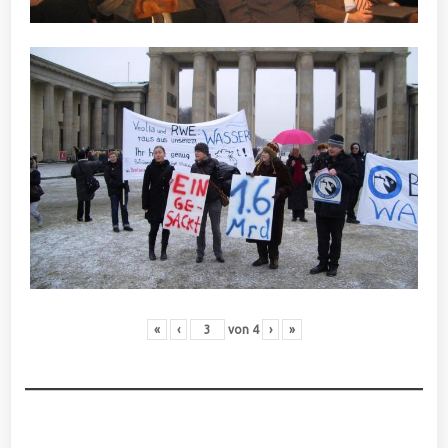
«
‹
von
4
›
»