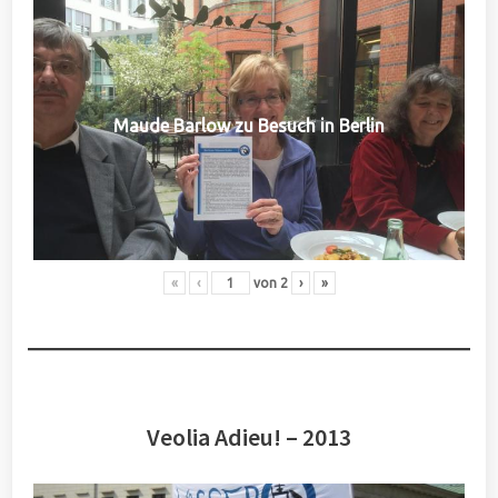
Maude Barlow zu Besuch in Berlin
«
‹
von
2
›
»
Veolia Adieu! – 2013