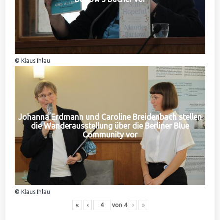
© Klaus Ihlau
Johanna Erdmann und Caroline Breidenbach stellen
die Wanderausstellung über die Berliner Blue
Community vor
© Klaus Ihlau
«
‹
von
4
›
»