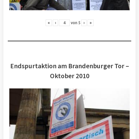
«
‹
von
5
›
»
Endspurtaktion am Brandenburger Tor –
Oktober 2010