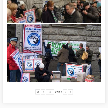
«
‹
von
3
›
»