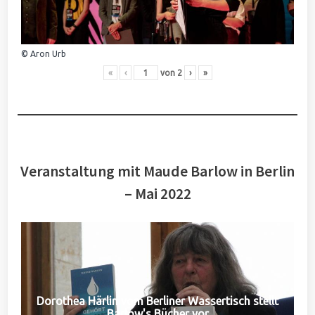
© Aron Urb
«
‹
von
2
›
»
Veranstaltung mit Maude Barlow in Berlin
– Mai 2022
Dorothea Härlin vom Berliner Wassertisch stellt
Barlow's Bücher vor