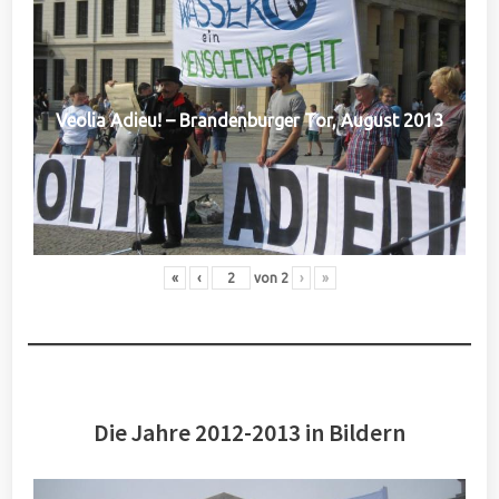
Veolia Adieu! – Brandenburger Tor, August 2013
«
‹
von
2
›
»
Die Jahre 2012-2013 in Bildern