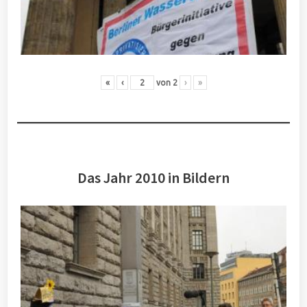
«
‹
von
2
›
»
Das Jahr 2010 in Bildern