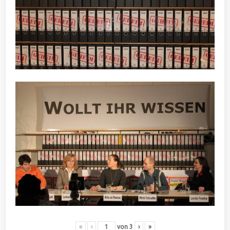
«
‹
von
3
›
»