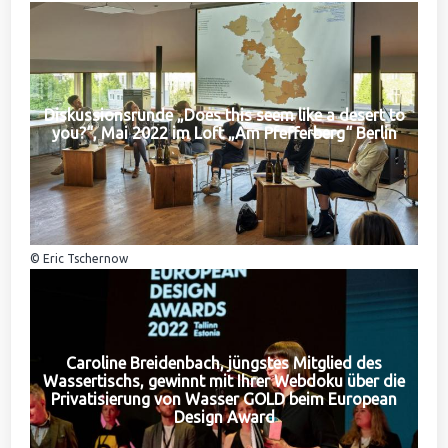
Diskussionsrunde „Does this seem like a desert to
you?“, Mai 2022 im Loft „Am Pfefferberg“ Berlin
© Eric Tschernow
Caroline Breidenbach, jüngstes Mitglied des
Wassertischs, gewinnt mit Ihrer Webdoku über die
Privatisierung von Wasser GOLD beim European
Design Award