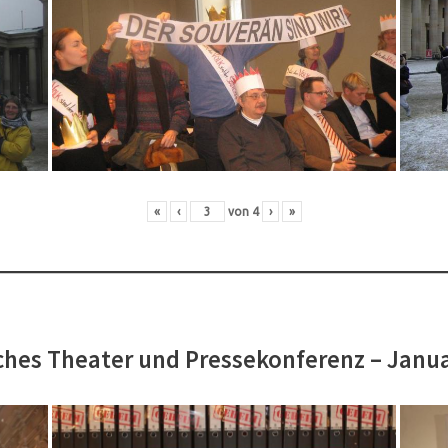
«
‹
von
4
›
»
hes Theater und Pressekonferenz – Janu