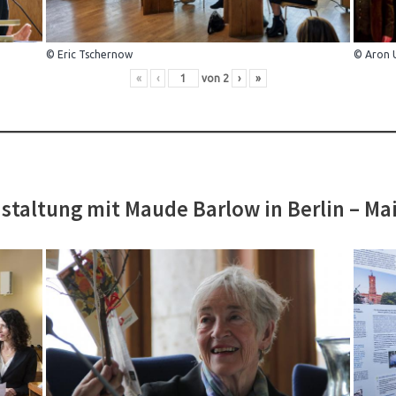
© Eric Tschernow
© Aron 
«
‹
von
2
›
»
staltung mit Maude Barlow in Berlin – Ma