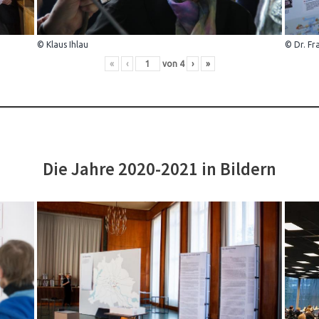
© Klaus Ihlau
© Dr. Fr
«
‹
von
4
›
»
Die Jahre 2020-2021 in Bildern