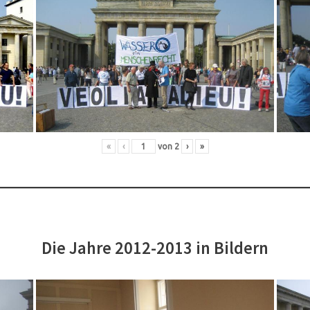
«
‹
von
2
›
»
Die Jahre 2012-2013 in Bildern