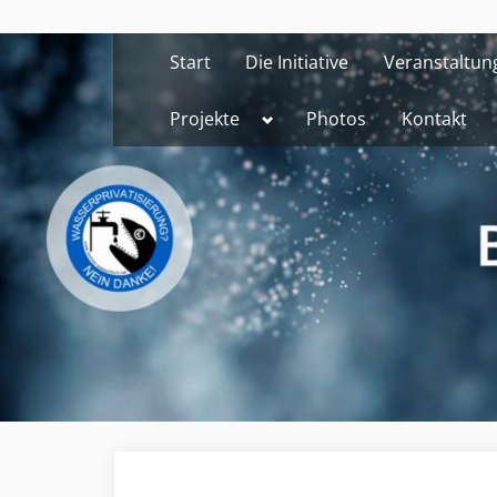
Skip
to
Start
Die Initiative
Veranstaltun
content
Toggle
Projekte
Photos
Kontakt
sub-
menu