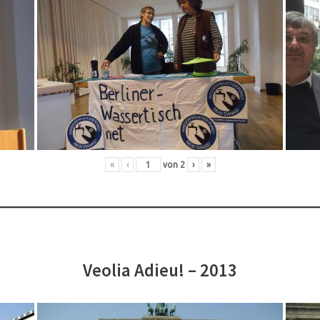
«
‹
von
2
›
»
Veolia Adieu! – 2013