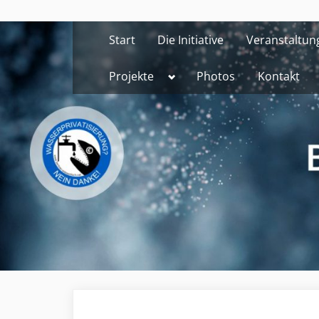
Skip
to
Start
Die Initiative
Veranstaltun
content
Toggle
Projekte
Photos
Kontakt
sub-
menu