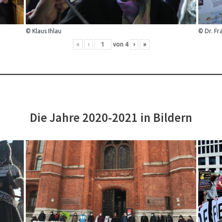
© Klaus Ihlau
© Dr. Fr
«
‹
von
4
›
»
Die Jahre 2020-2021 in Bildern