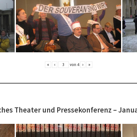
«
‹
von
4
›
»
hes Theater und Pressekonferenz – Janu