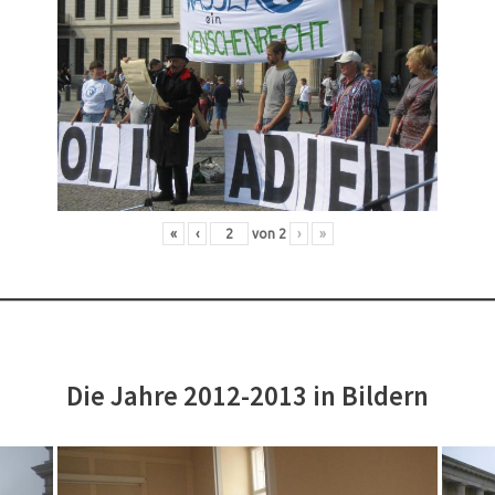
«
‹
von
2
›
»
Die Jahre 2012-2013 in Bildern