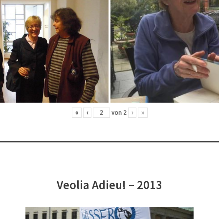
«
‹
von
2
›
»
Veolia Adieu! – 2013