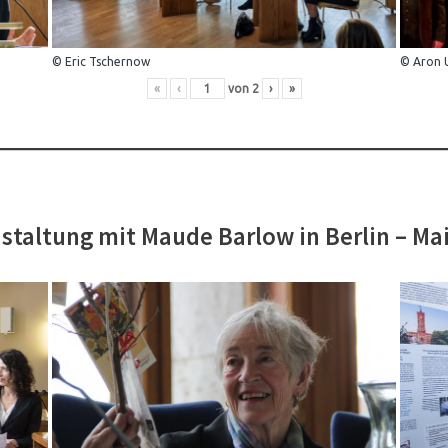
© Eric Tschernow
© Aron 
«
‹
von
2
›
»
staltung mit Maude Barlow in Berlin – Ma