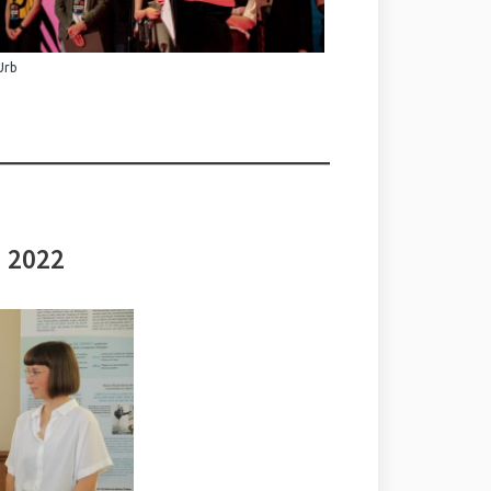
Urb
i 2022