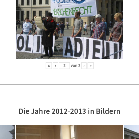
«
‹
von
2
›
»
Die Jahre 2012-2013 in Bildern