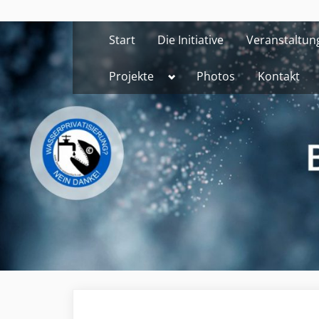
Skip
to
Start
Die Initiative
Veranstaltun
content
Toggle
Projekte
Photos
Kontakt
sub-
menu