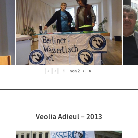
«
‹
von
2
›
»
Veolia Adieu! – 2013