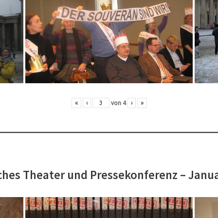
«
‹
von
4
›
»
hes Theater und Pressekonferenz – Janu