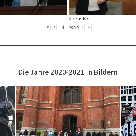
© Klaus Ihlau
«
‹
von
4
›
»
Die Jahre 2020-2021 in Bildern