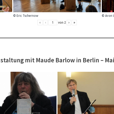
© Eric Tschernow
© Aron 
«
‹
von
2
›
»
staltung mit Maude Barlow in Berlin – Ma