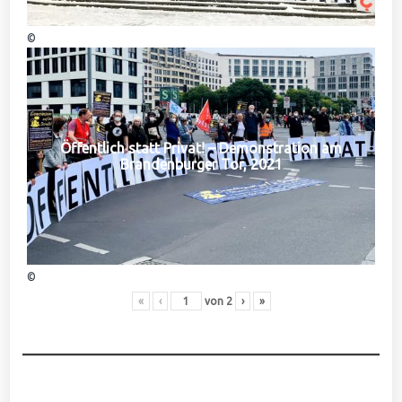
©
Öffentlich statt Privat! – Demonstration am
Brandenburger Tor, 2021
©
«
‹
von
2
›
»