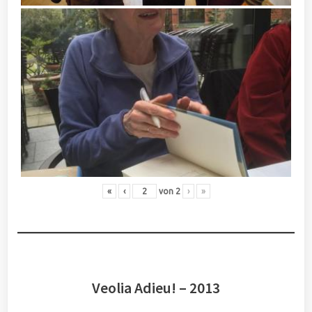
«
‹
von
2
›
»
Veolia Adieu! – 2013