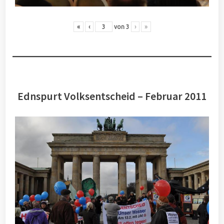
«
‹
von
3
›
»
Ednspurt Volksentscheid – Februar 2011