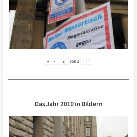
«
‹
von
2
›
»
Das Jahr 2010 in Bildern