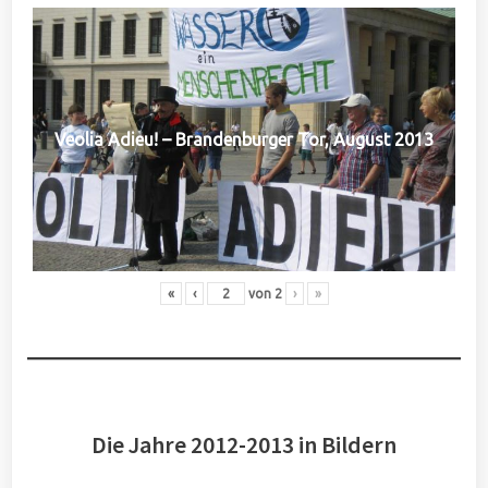
Veolia Adieu! – Brandenburger Tor, August 2013
«
‹
von
2
›
»
Die Jahre 2012-2013 in Bildern