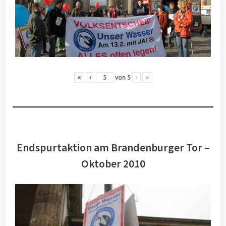
«
‹
von
5
›
»
Endspurtaktion am Brandenburger Tor –
Oktober 2010