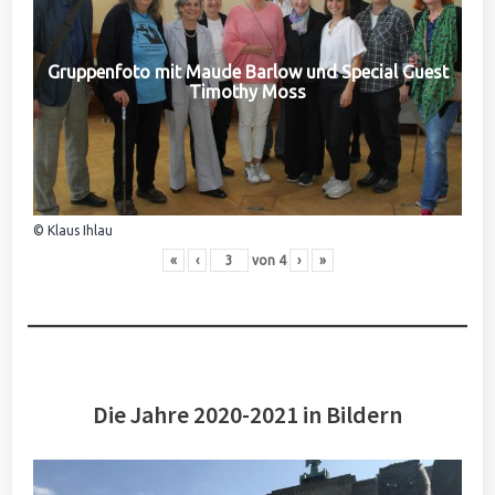
Gruppenfoto mit Maude Barlow und Special Guest
Timothy Moss
© Klaus Ihlau
«
‹
von
4
›
»
Die Jahre 2020-2021 in Bildern