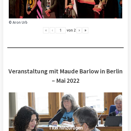
© Aron Urb
«
‹
von
2
›
»
Veranstaltung mit Maude Barlow in Berlin
– Mai 2022
Titel hinzufügen