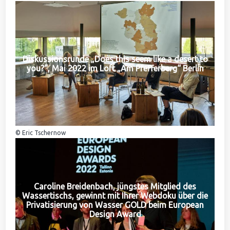
Diskussionsrunde „Does this seem like a desert to
you?“, Mai 2022 im Loft „Am Pfefferberg“ Berlin
© Eric Tschernow
Caroline Breidenbach, jüngstes Mitglied des
Wassertischs, gewinnt mit Ihrer Webdoku über die
Privatisierung von Wasser GOLD beim European
Design Award