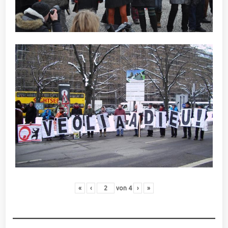
«
‹
von
4
›
»