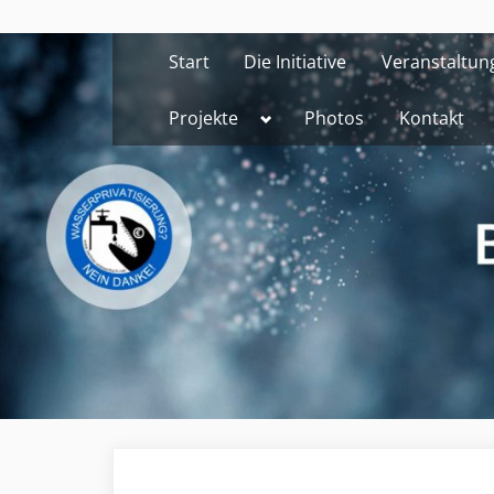
Skip
to
Start
Die Initiative
Veranstaltun
content
Toggle
Projekte
Photos
Kontakt
sub-
menu