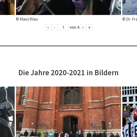
© Klaus Ihlau
© Dr. Fr
«
‹
von
4
›
»
Die Jahre 2020-2021 in Bildern