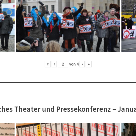
«
‹
von
4
›
»
hes Theater und Pressekonferenz – Janu