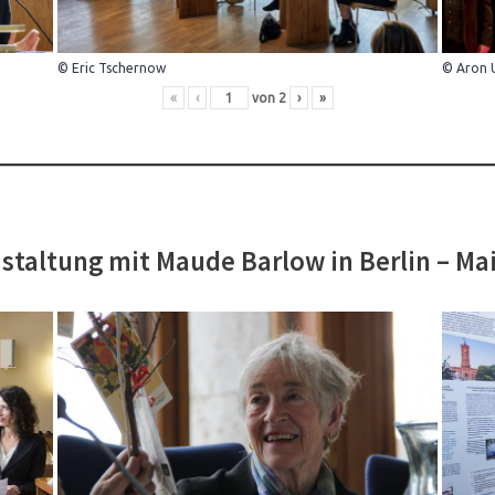
© Eric Tschernow
© Aron 
«
‹
von
2
›
»
staltung mit Maude Barlow in Berlin – Ma