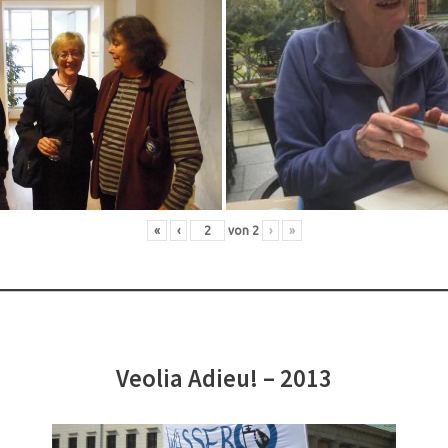
«
‹
von
2
›
»
Veolia Adieu! – 2013