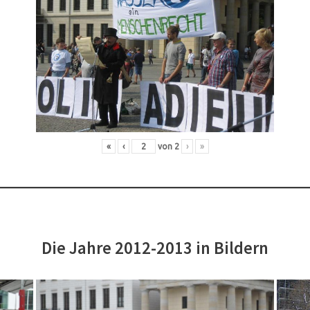
«
‹
von
2
›
»
Die Jahre 2012-2013 in Bildern