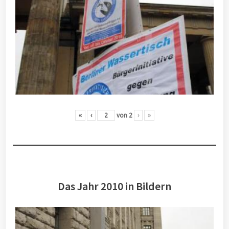
«
‹
von
2
›
»
Das Jahr 2010 in Bildern