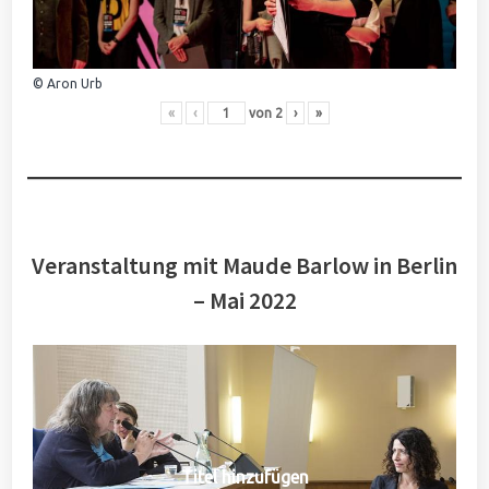
© Aron Urb
«
‹
von
2
›
»
Veranstaltung mit Maude Barlow in Berlin
– Mai 2022
Titel hinzufügen