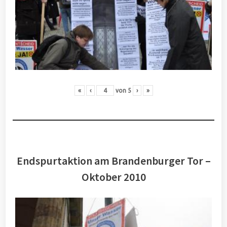
«
‹
von
5
›
»
Endspurtaktion am Brandenburger Tor –
Oktober 2010