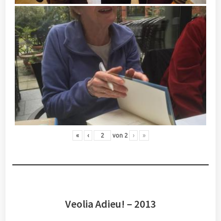
«
‹
von
2
›
»
Veolia Adieu! – 2013