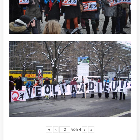
«
‹
von
4
›
»