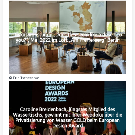
Diskussionsrunde „Does this seem like a desert to
you?“, Mai 2022 im Loft „Am Pfefferberg“ Berlin
© Eric Tschernow
Caroline Breidenbach, jüngstes Mitglied des
Wassertischs, gewinnt mit Ihrer Webdoku über die
Privatisierung von Wasser GOLD beim European
Design Award