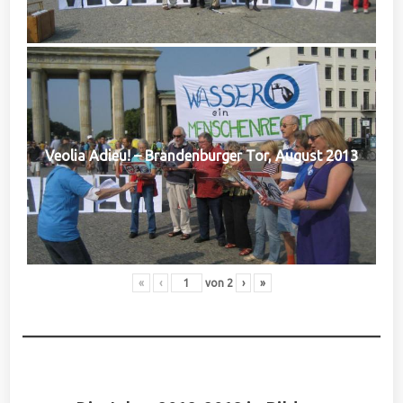
Veolia Adieu! – Brandenburger Tor, August 2013
«
‹
von
2
›
»