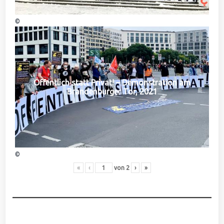
©
Öffentlich statt Privat! – Demonstration am
Brandenburger Tor, 2021
©
«
‹
von
2
›
»