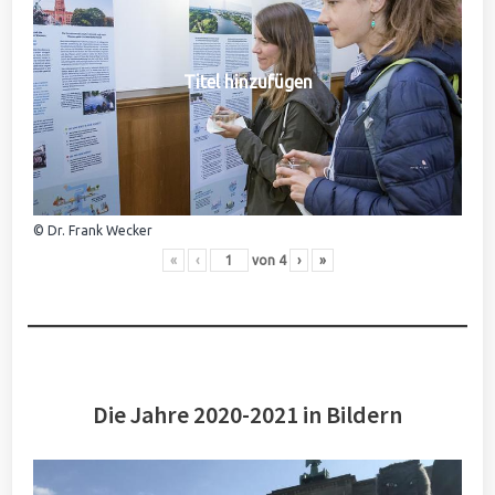
Titel hinzufügen
© Dr. Frank Wecker
«
‹
von
4
›
»
Die Jahre 2020-2021 in Bildern