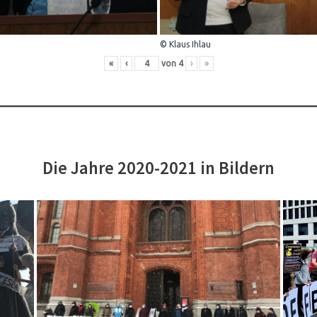
© Klaus Ihlau
«
‹
von
4
›
»
Die Jahre 2020-2021 in Bildern