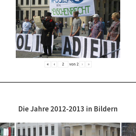
«
‹
von
2
›
»
Die Jahre 2012-2013 in Bildern