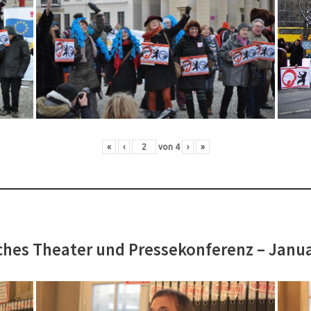
«
‹
von
4
›
»
hes Theater und Pressekonferenz – Janu