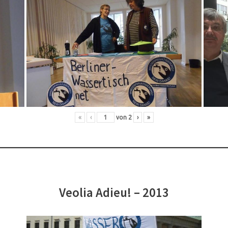
«
‹
von
2
›
»
Veolia Adieu! – 2013