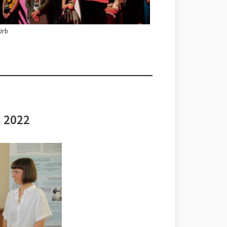
Urb
i 2022