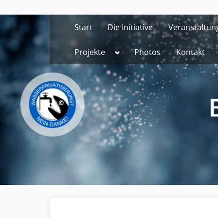
Skip
to
Start
Die Initiative
Veranstaltun
content
Toggle
Projekte
Photos
Kontakt
sub-
menu