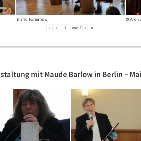
© Eric Tschernow
© Aron 
«
‹
von
2
›
»
staltung mit Maude Barlow in Berlin – Ma