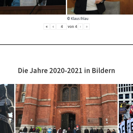
© Klaus Ihlau
«
‹
von
4
›
»
Die Jahre 2020-2021 in Bildern