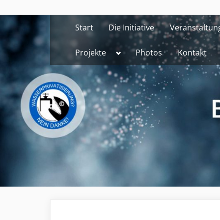
Skip
to
Start
Die Initiative
Veranstaltun
content
Toggle
Projekte
Photos
Kontakt
sub-
menu