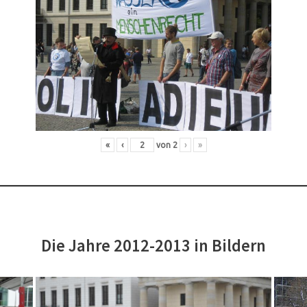
«
‹
von
2
›
»
Die Jahre 2012-2013 in Bildern