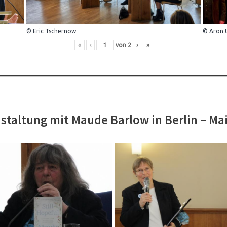
© Eric Tschernow
© Aron 
«
‹
von
2
›
»
staltung mit Maude Barlow in Berlin – Ma