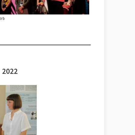
Urb
i 2022