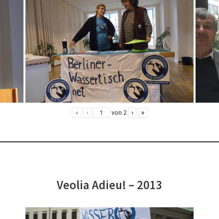
«
‹
von
2
›
»
Veolia Adieu! – 2013