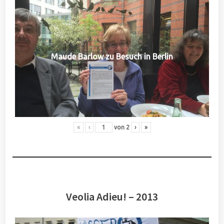
Maude Barlow zu Besuch in Berlin
«
‹
von
2
›
»
Veolia Adieu! – 2013