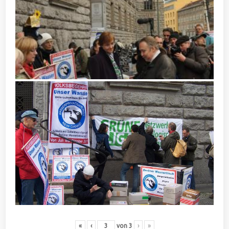
«
‹
von
3
›
»