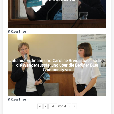
© Klaus Ihlau
Johanna Erdmann und Caroline Breidenbach stellen
die Wanderausstellung über die Berliner Blue
Community vor
© Klaus Ihlau
«
‹
von
4
›
»