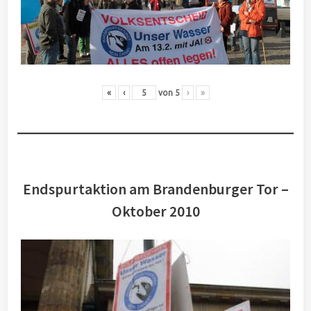
«
‹
von
5
›
»
Endspurtaktion am Brandenburger Tor –
Oktober 2010