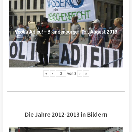
Veolia Adieu! – Brandenburger Tor, August 2013
«
‹
von
2
›
»
Die Jahre 2012-2013 in Bildern