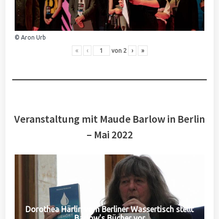
© Aron Urb
«
‹
von
2
›
»
Veranstaltung mit Maude Barlow in Berlin
– Mai 2022
Dorothea Härlin vom Berliner Wassertisch stellt
Barlow's Bücher vor