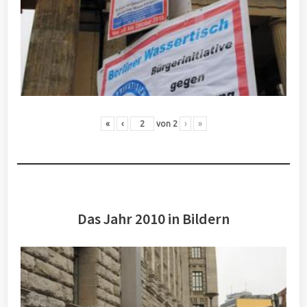
«
‹
von
2
›
»
Das Jahr 2010 in Bildern