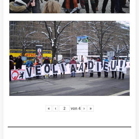
«
‹
von
4
›
»