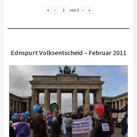
«
‹
von
3
›
»
Ednspurt Volksentscheid – Februar 2011