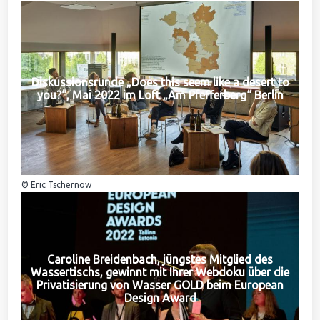
Diskussionsrunde „Does this seem like a desert to
you?“, Mai 2022 im Loft „Am Pfefferberg“ Berlin
© Eric Tschernow
Caroline Breidenbach, jüngstes Mitglied des
Wassertischs, gewinnt mit Ihrer Webdoku über die
Privatisierung von Wasser GOLD beim European
Design Award