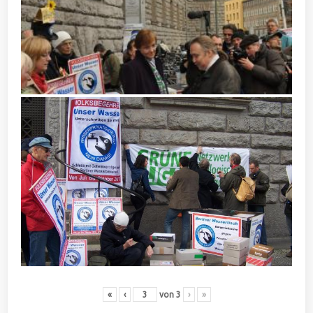
«
‹
von
3
›
»