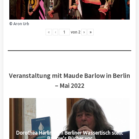
© Aron Urb
«
‹
von
2
›
»
Veranstaltung mit Maude Barlow in Berlin
– Mai 2022
Dorothea Härlin vom Berliner Wassertisch stellt
Barlow's Bücher vor