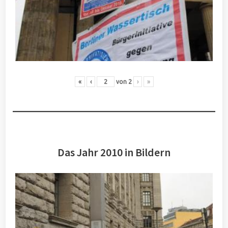
«
‹
von
2
›
»
Das Jahr 2010 in Bildern