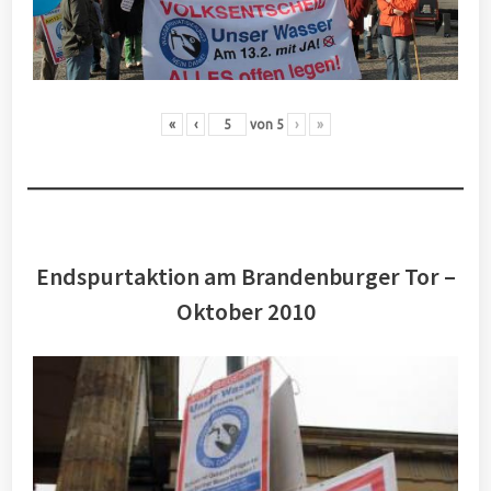
«
‹
von
5
›
»
Endspurtaktion am Brandenburger Tor –
Oktober 2010