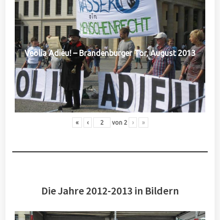
Veolia Adieu! – Brandenburger Tor, August 2013
«
‹
von
2
›
»
Die Jahre 2012-2013 in Bildern