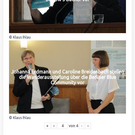
© Klaus Ihlau
Johanna Erdmann und Caroline Breidenbach stellen
die Wanderausstellung über die Berliner Blue
Community vor
© Klaus Ihlau
«
‹
von
4
›
»