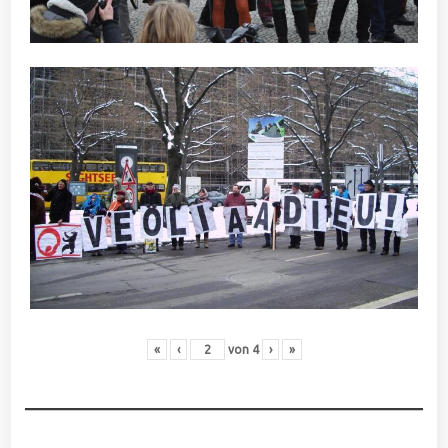
«
‹
von
4
›
»