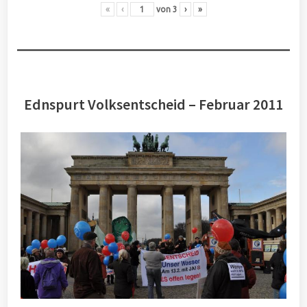
«
‹
von
3
›
»
Ednspurt Volksentscheid – Februar 2011