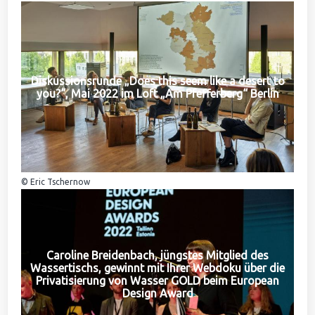
Diskussionsrunde „Does this seem like a desert to
you?“, Mai 2022 im Loft „Am Pfefferberg“ Berlin
© Eric Tschernow
Caroline Breidenbach, jüngstes Mitglied des
Wassertischs, gewinnt mit Ihrer Webdoku über die
Privatisierung von Wasser GOLD beim European
Design Award