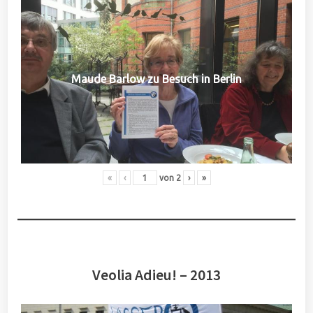
Maude Barlow zu Besuch in Berlin
«
‹
von
2
›
»
Veolia Adieu! – 2013