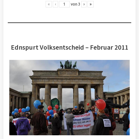
«
‹
von
3
›
»
Ednspurt Volksentscheid – Februar 2011