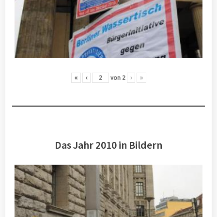
«
‹
von
2
›
»
Das Jahr 2010 in Bildern