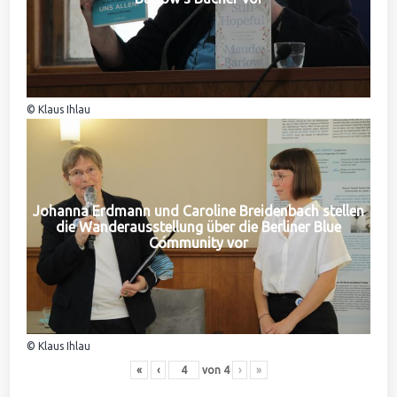
© Klaus Ihlau
Johanna Erdmann und Caroline Breidenbach stellen
die Wanderausstellung über die Berliner Blue
Community vor
© Klaus Ihlau
«
‹
von
4
›
»