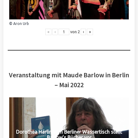
© Aron Urb
«
‹
von
2
›
»
Veranstaltung mit Maude Barlow in Berlin
– Mai 2022
Dorothea Härlin vom Berliner Wassertisch stellt
Barlow's Bücher vor