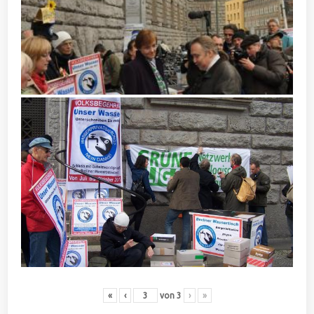
«
‹
von
3
›
»