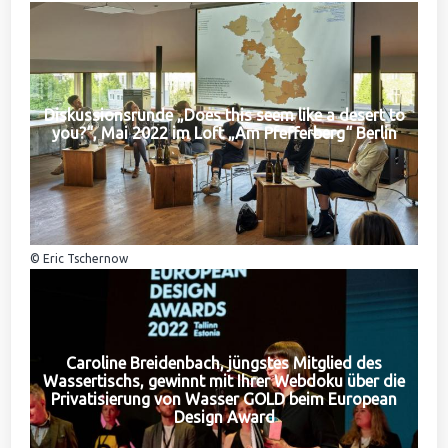
Diskussionsrunde „Does this seem like a desert to
you?“, Mai 2022 im Loft „Am Pfefferberg“ Berlin
© Eric Tschernow
Caroline Breidenbach, jüngstes Mitglied des
Wassertischs, gewinnt mit Ihrer Webdoku über die
Privatisierung von Wasser GOLD beim European
Design Award