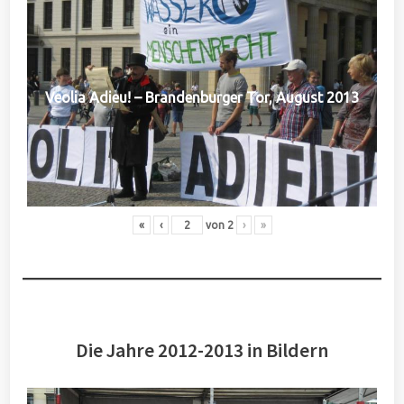
Veolia Adieu! – Brandenburger Tor, August 2013
«
‹
von
2
›
»
Die Jahre 2012-2013 in Bildern