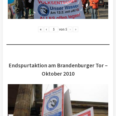
«
‹
von
5
›
»
Endspurtaktion am Brandenburger Tor –
Oktober 2010