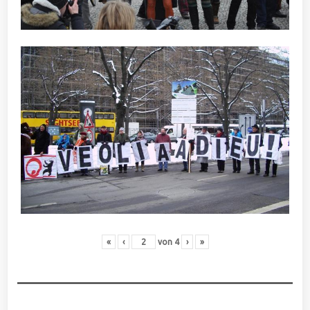
«
‹
von
4
›
»