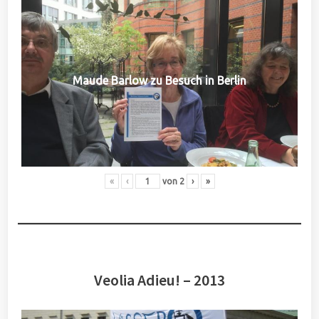
Maude Barlow zu Besuch in Berlin
«
‹
von
2
›
»
Veolia Adieu! – 2013