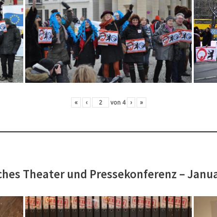
«
‹
von
4
›
»
hes Theater und Pressekonferenz – Janu