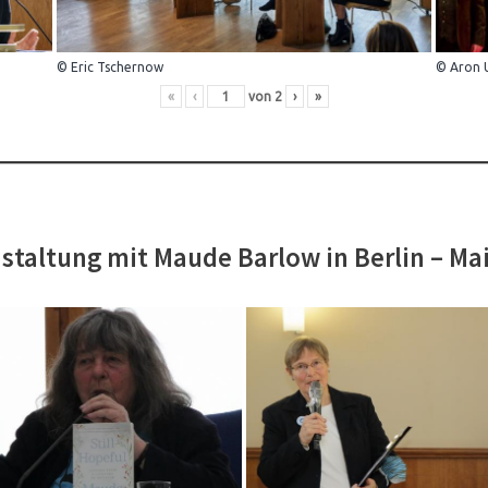
© Eric Tschernow
© Aron 
«
‹
von
2
›
»
staltung mit Maude Barlow in Berlin – Ma