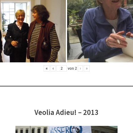
«
‹
von
2
›
»
Veolia Adieu! – 2013