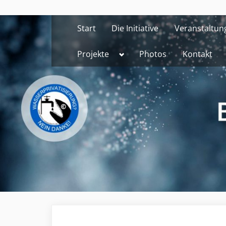
Skip
to
Start
Die Initiative
Veranstaltun
content
Toggle
Projekte
Photos
Kontakt
sub-
menu