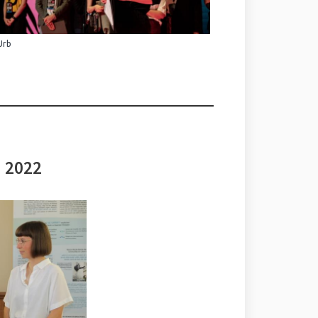
Urb
i 2022