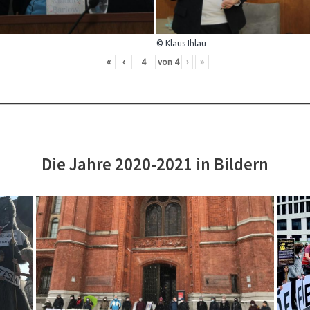
© Klaus Ihlau
«
‹
von
4
›
»
Die Jahre 2020-2021 in Bildern