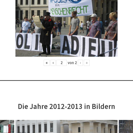
«
‹
von
2
›
»
Die Jahre 2012-2013 in Bildern