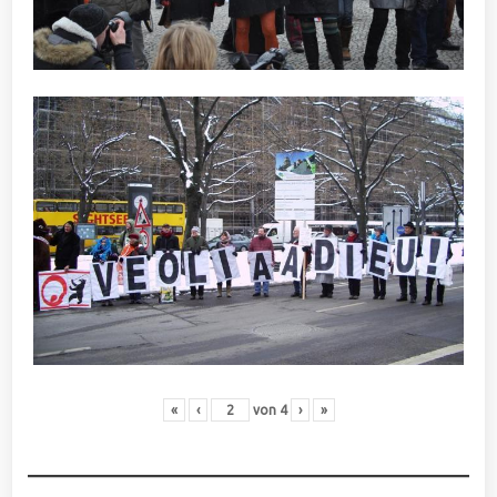
«
‹
von
4
›
»