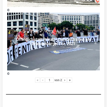
©
Öffentlich statt Privat! – Demonstration am
Brandenburger Tor, 2021
©
«
‹
von
2
›
»