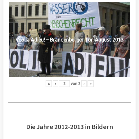
Veolia Adieu! – Brandenburger Tor, August 2013
«
‹
von
2
›
»
Die Jahre 2012-2013 in Bildern