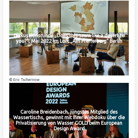
Diskussionsrunde „Does this seem like a desert to
you?“, Mai 2022 im Loft „Am Pfefferberg“ Berlin
© Eric Tschernow
Caroline Breidenbach, jüngstes Mitglied des
Wassertischs, gewinnt mit Ihrer Webdoku über die
Privatisierung von Wasser GOLD beim European
Design Award