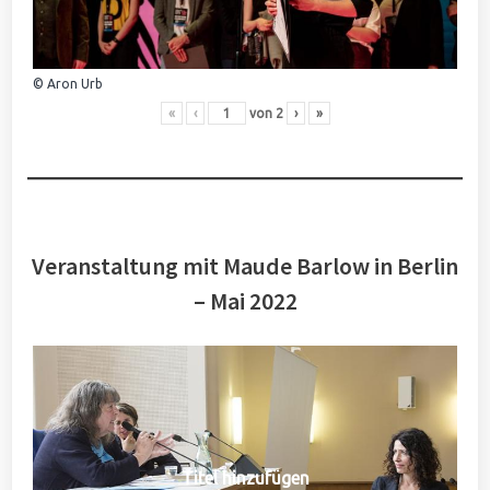
© Aron Urb
«
‹
von
2
›
»
Veranstaltung mit Maude Barlow in Berlin
– Mai 2022
Titel hinzufügen