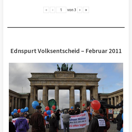
«
‹
von
3
›
»
Ednspurt Volksentscheid – Februar 2011