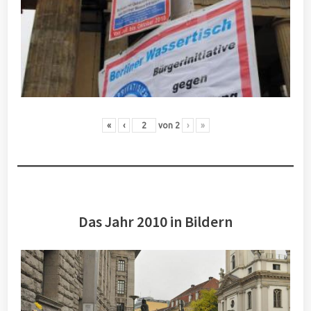
«
‹
von
2
›
»
Das Jahr 2010 in Bildern