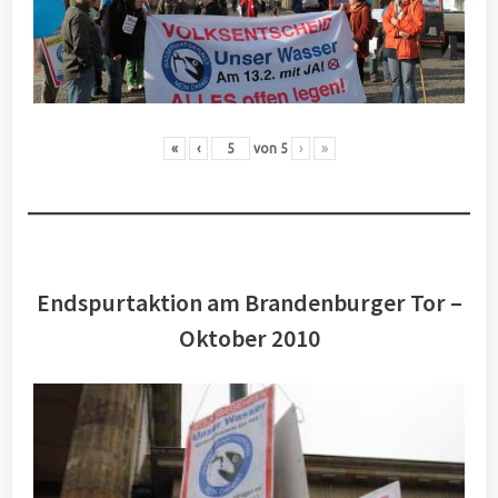
«
‹
von
5
›
»
Endspurtaktion am Brandenburger Tor –
Oktober 2010