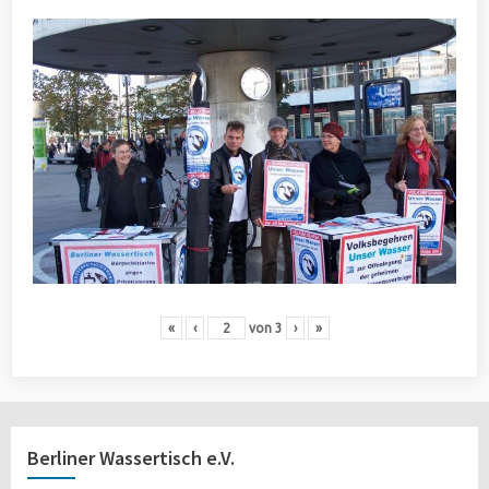
«
‹
von
3
›
»
Berliner Wassertisch e.V.