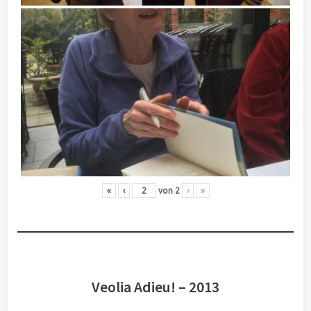
«
‹
von
2
›
»
Veolia Adieu! – 2013