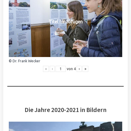
Titel hinzufügen
© Dr. Frank Wecker
«
‹
von
4
›
»
Die Jahre 2020-2021 in Bildern