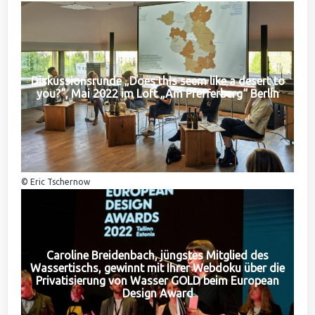
Diskussionsrunde „Does this seem like a desert to
you?“, Mai 2022 im Loft „Am Pfefferberg“ Berlin
© Eric Tschernow
Caroline Breidenbach, jüngstes Mitglied des
Wassertischs, gewinnt mit Ihrer Webdoku über die
Privatisierung von Wasser GOLD beim European
Design Award