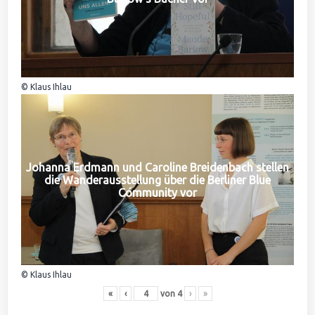
© Klaus Ihlau
Johanna Erdmann und Caroline Breidenbach stellen
die Wanderausstellung über die Berliner Blue
Community vor
© Klaus Ihlau
«
‹
von
4
›
»