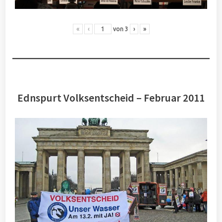
«
‹
von
3
›
»
Ednspurt Volksentscheid – Februar 2011