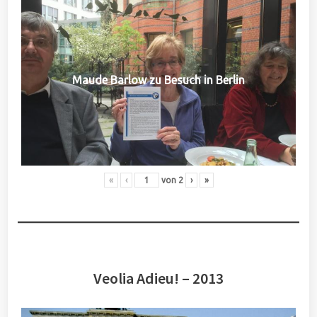
Maude Barlow zu Besuch in Berlin
«
‹
von
2
›
»
Veolia Adieu! – 2013