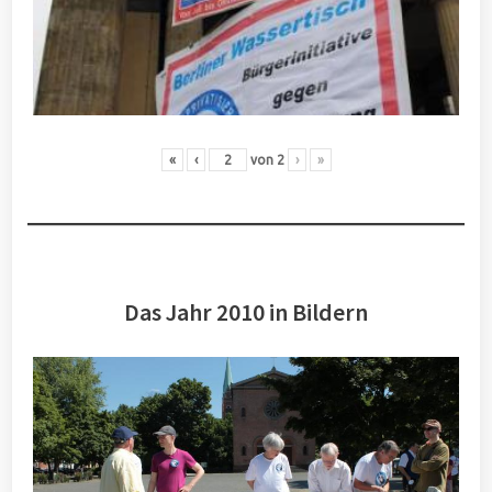
«
‹
von
2
›
»
Das Jahr 2010 in Bildern