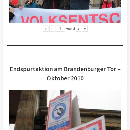
«
‹
von
5
›
»
Endspurtaktion am Brandenburger Tor –
Oktober 2010