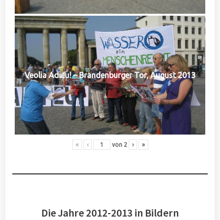
Veolia Adieu! – Brandenburger Tor, August 2013
«
‹
von
2
›
»
Die Jahre 2012-2013 in Bildern