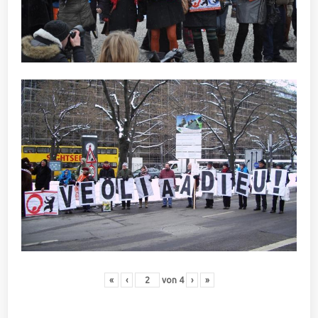
«
‹
von
4
›
»