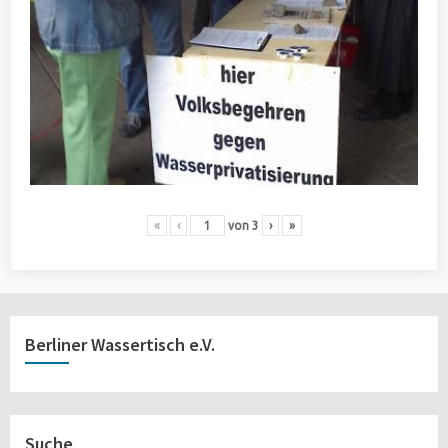
«
‹
von
3
›
»
Berliner Wassertisch e.V.
Suche