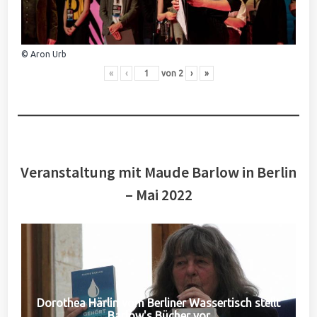
© Aron Urb
«
‹
von
2
›
»
Veranstaltung mit Maude Barlow in Berlin
– Mai 2022
Dorothea Härlin vom Berliner Wassertisch stellt
Barlow's Bücher vor