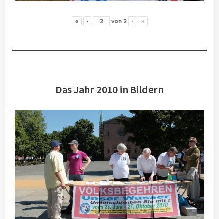
«
‹
von
2
›
»
Das Jahr 2010 in Bildern