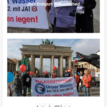
2011 Endspurt Volksentscheid
«
‹
von
5
›
»