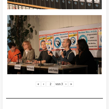
«
‹
von
3
›
»