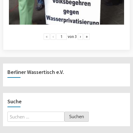
«
‹
von
3
›
»
Berliner Wassertisch e.V.
Suche
Suchen
nach: