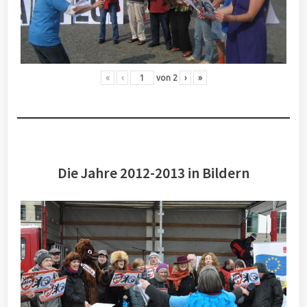
«
‹
von
2
›
»
Die Jahre 2012-2013 in Bildern