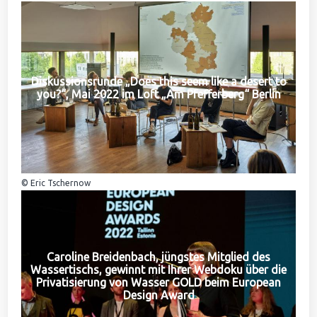
Diskussionsrunde „Does this seem like a desert to
you?“, Mai 2022 im Loft „Am Pfefferberg“ Berlin
© Eric Tschernow
Caroline Breidenbach, jüngstes Mitglied des
Wassertischs, gewinnt mit Ihrer Webdoku über die
Privatisierung von Wasser GOLD beim European
Design Award