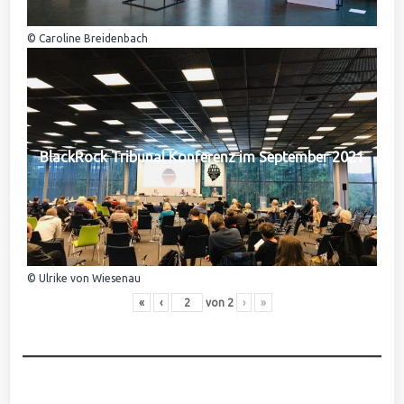
© Caroline Breidenbach
BlackRock Tribunal Konferenz im September 2021
© Ulrike von Wiesenau
«
‹
von
2
›
»