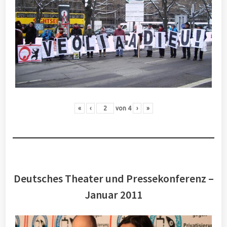
«
‹
von
4
›
»
Deutsches Theater und Pressekonferenz –
Januar 2011