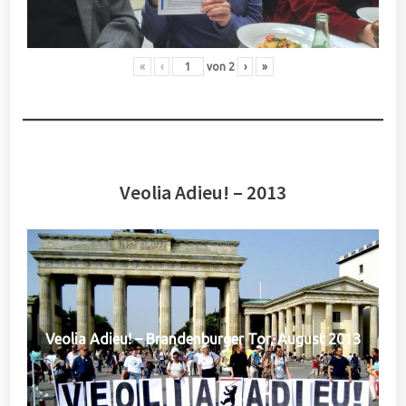
«
‹
von
2
›
»
Veolia Adieu! – 2013
Veolia Adieu! – Brandenburger Tor, August 2013