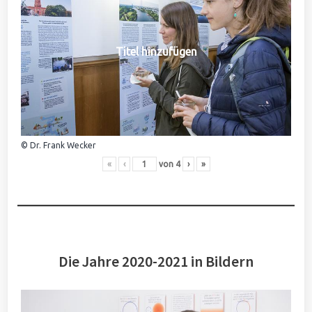
Titel hinzufügen
© Dr. Frank Wecker
«
‹
von
4
›
»
Die Jahre 2020-2021 in Bildern