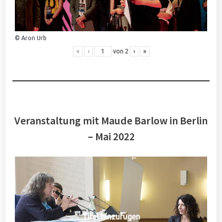
© Aron Urb
«
‹
von
2
›
»
Veranstaltung mit Maude Barlow in Berlin
– Mai 2022
Titel hinzufügen