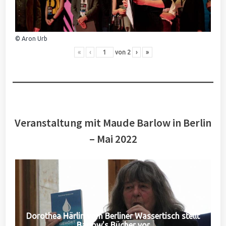
© Aron Urb
«
‹
von
2
›
»
Veranstaltung mit Maude Barlow in Berlin
– Mai 2022
Dorothea Härlin vom Berliner Wassertisch stellt
Barlow's Bücher vor