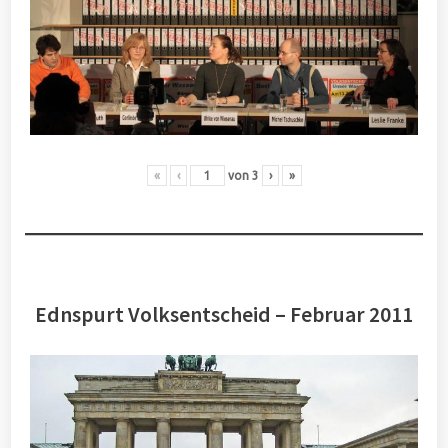
«
‹
von
3
›
»
Ednspurt Volksentscheid – Februar 2011