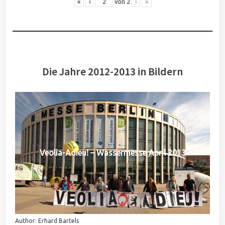
«
‹
von
2
›
»
Die Jahre 2012-2013 in Bildern
Veolia-Adieu! – Wassermesse April 2013
Author: Erhard Bartels