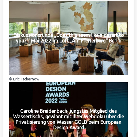
Diskussionsrunde „Does this seem like a desert to
you?“, Mai 2022 im Loft „Am Pfefferberg“ Berlin
© Eric Tschernow
Caroline Breidenbach, jüngstes Mitglied des
Wassertischs, gewinnt mit Ihrer Webdoku über die
Privatisierung von Wasser GOLD beim European
Design Award