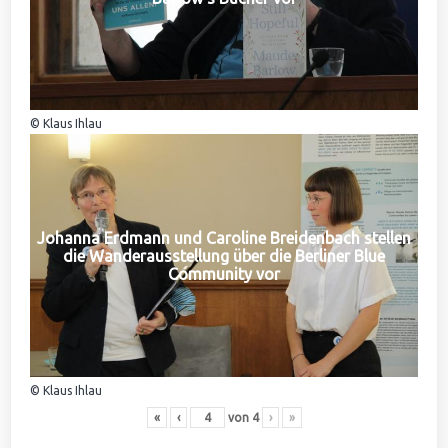
© Klaus Ihlau
Johanna Erdmann und Caroline Breidenbach stellen
die Wanderausstellung über die Berliner Blue
Community vor
© Klaus Ihlau
«
‹
von
4
›
»