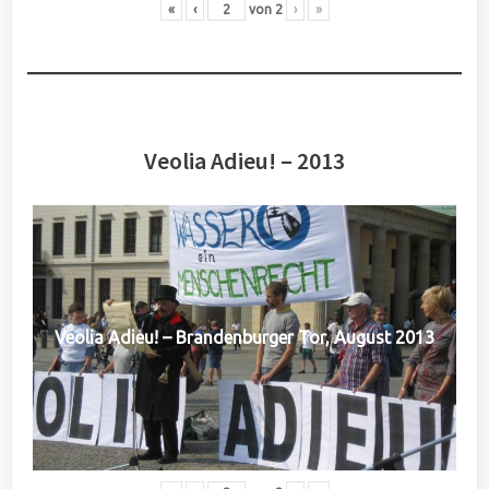
«
‹
von
2
›
»
Veolia Adieu! – 2013
Veolia Adieu! – Brandenburger Tor, August 2013