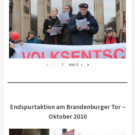
«
‹
von
5
›
»
Endspurtaktion am Brandenburger Tor –
Oktober 2010