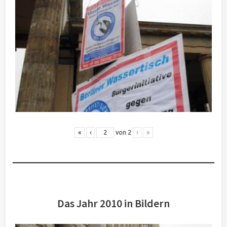
«
‹
von
2
›
»
Das Jahr 2010 in Bildern