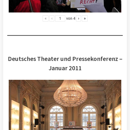
«
‹
von
4
›
»
Deutsches Theater und Pressekonferenz –
Januar 2011