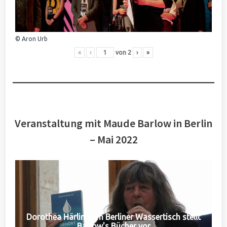
© Aron Urb
«
‹
von
2
›
»
Veranstaltung mit Maude Barlow in Berlin
– Mai 2022
Dorothea Härlin vom Berliner Wassertisch stellt
Barlow's Bücher vor