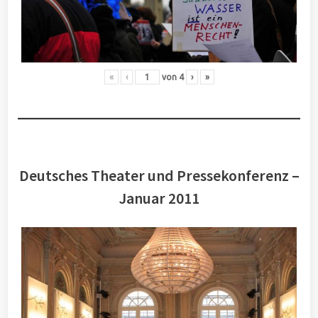
«
‹
von
4
›
»
Deutsches Theater und Pressekonferenz –
Januar 2011