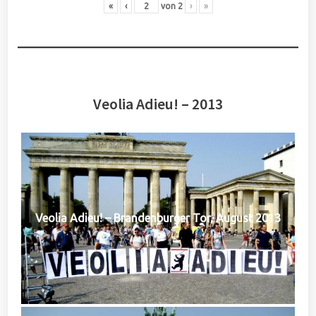
«
‹
von
2
›
»
Veolia Adieu! – 2013
Veolia Adieu! – Brandenburger Tor, August 2013