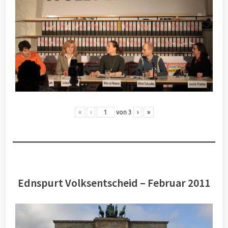
«
‹
von
3
›
»
Ednspurt Volksentscheid – Februar 2011