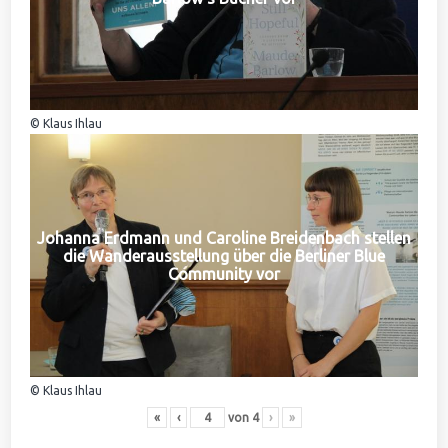
© Klaus Ihlau
Johanna Erdmann und Caroline Breidenbach stellen
die Wanderausstellung über die Berliner Blue
Community vor
© Klaus Ihlau
«
‹
von
4
›
»