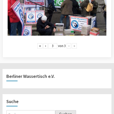
«
‹
von
3
›
»
Berliner Wassertisch e.V.
Suche
Suchen