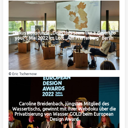
Diskussionsrunde „Does this seem like a desert to
you?“, Mai 2022 im Loft „Am Pfefferberg“ Berlin
© Eric Tschernow
Caroline Breidenbach, jüngstes Mitglied des
Wassertischs, gewinnt mit Ihrer Webdoku über die
Privatisierung von Wasser GOLD beim European
Design Award