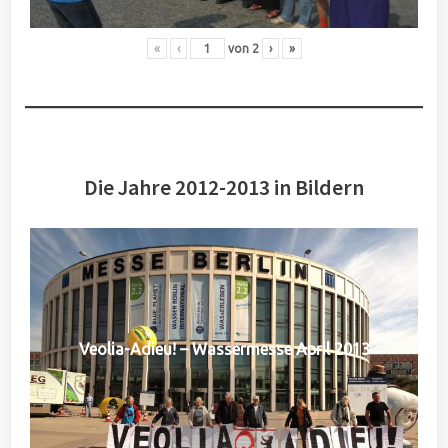
«
‹
von
2
›
»
Die Jahre 2012-2013 in Bildern
Veolia-Adieu! – Wassermesse April 2013