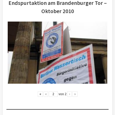
Endspurtaktion am Brandenburger Tor –
Oktober 2010
«
‹
von
2
›
»