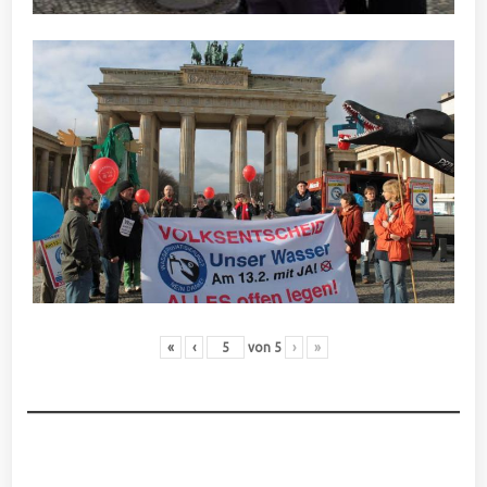
«
‹
von
5
›
»